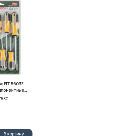
 FIT 56033,
омпонентные
, CrV, Старт
7580
В корзину