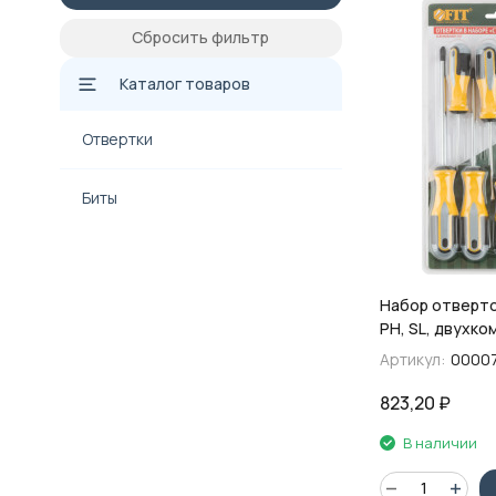
Сбросить фильтр
Каталог товаров
Отвертки
Биты
Набор отверток
PH, SL, двухк
рукоятки, 8 шт.
Артикул:
0000
823,20
₽
В наличии