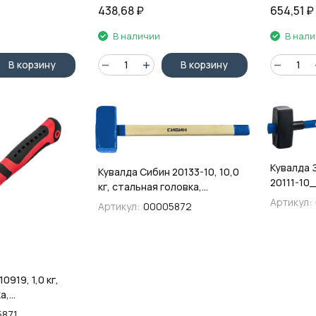
438,68
₽
654,51
₽
В наличии
В нал
В корзину
В корзину
Кувалда 
Кувалда Сибин 20133-10, 10,0
20111-10_
кг, стальная головка,
головка,
деревянная рукоятка
Артикул:
Артикул:
00005872
фибергла
обрезин
0919, 1,0 кг,
а,
 обрезиненная
5871