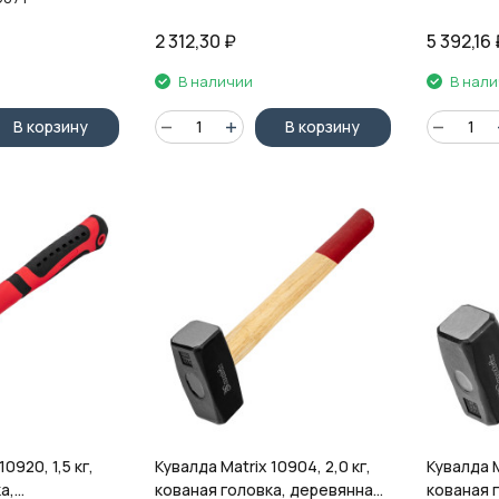
2 312,30
₽
5 392,16
В наличии
В нал
В корзину
В корзину
0920, 1,5 кг,
Кувалда Matrix 10904, 2,0 кг,
Кувалда Ma
а,
кованая головка, деревянная
кованая 