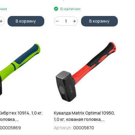
ичии
В наличии
В корзину
В корзину
ибртех 10914, 1,0 кг,
Кувалда Matrix Optimal 10950,
головка,
1,0 кг, кованая головка,
совая обрезиненная
фибергласовая обрезиненная
00005869
Артикул:
00005870
рукоятка