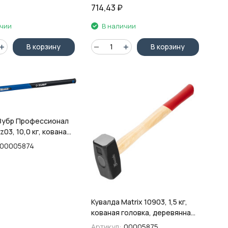
714,43
₽
ичии
В наличии
В корзину
В корзину
Зубр Профессионал
z03, 10,0 кг, кованая
 рукоятка 900 мм,
00005874
совая,
енная
Кувалда Matrix 10903, 1,5 кг,
кованая головка, деревянная
рукоятка
Артикул:
00005875