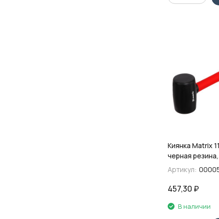
Киянка Matrix 11
черная резина,
фибергласовая
Артикул:
0000
457,30
₽
В наличии