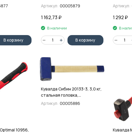
 обрезиненная
рукоятка
фибергла
5877
Артикул:
00005879
Артикул:
рукоятка
1 162,73
₽
1 292
₽
В наличии
В нал
В корзину
В корзину
Кувалда Сибин 20133-3, 3,0 кг,
стальная головка,
деревянная рукоятка
Артикул:
00005886
Optimal 10956,
Кувалда M