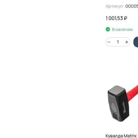
фибергласовая
Артикул:
0000
рукоятка
1 001,53
₽
В наличии
Кувалда Matrix 