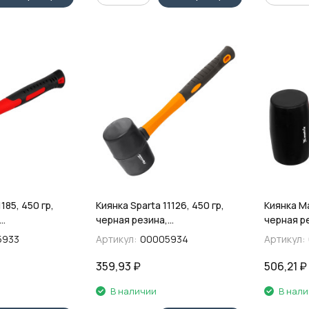
185, 450 гр,
Киянка Sparta 11126, 450 гр,
Киянка Ma
черная резина,
черная р
 рукоятка
фибергласовая рукоятка
фибергла
5933
Артикул:
00005934
Артикул:
359,93
₽
506,21
₽
В наличии
В нал