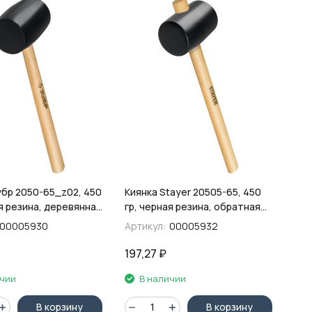
убр 2050-65_z02, 450
Киянка Stayer 20505-65, 450
я резина, деревянная
гр, черная резина, обратная
деревянная рукоятка
00005930
Артикул:
00005932
197,27
₽
ичии
В наличии
В корзину
В корзину