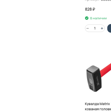
рукоятка
828
₽
В наличии
Кувалда Matrix 1
кованая головк