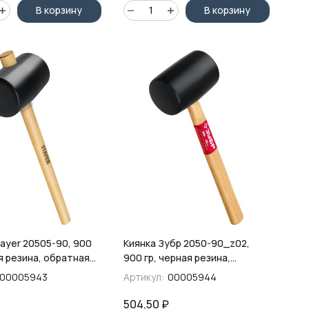
В корзину
В корзину
tayer 20505-90, 900
Киянка Зубр 2050-90_z02,
я резина, обратная
900 гр, черная резина,
ая рукоятка
деревянная рукоятка
00005943
Артикул:
00005944
504,50
₽