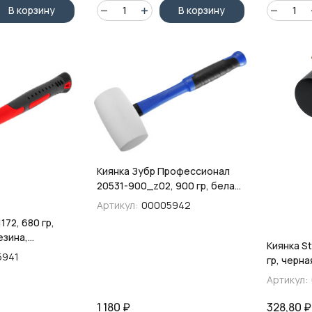
В корзину
В корзину
Киянка Зубр Профессионал
20531-900_z02, 900 гр, белая
резина, фибергласовая
Артикул:
00005942
рукоятка
172, 680 гр,
езина,
Киянка S
 рукоятка
5941
гр, черна
деревянн
Артикул:
1 180
₽
328,80
₽