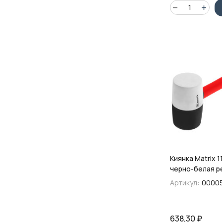
Киянка Matrix 11
черно-белая р
фибергласовая
Артикул:
0000
638,30
₽