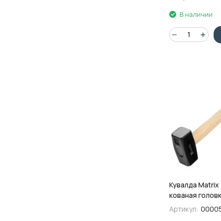
В наличии
Кувалда Matrix 1
кованая голов
рукоятка
Артикул:
0000