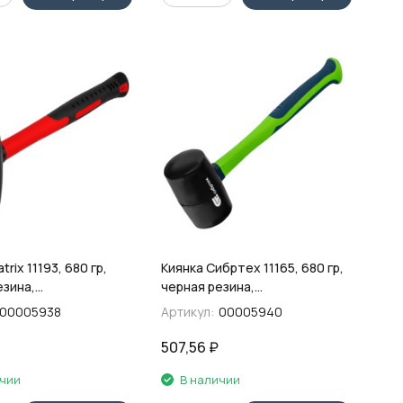
trix 11193, 680 гр,
Киянка Сибртех 11165, 680 гр,
езина,
черная резина,
совая рукоятка
фибергласовая рукоятка
00005938
Артикул:
00005940
507,56
₽
ичии
В наличии