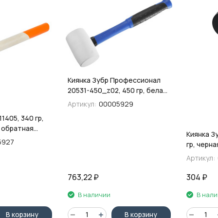
Киянка Зубр Профессионал
20531-450_z02, 450 гр, белая
резина, фибергласовая
Артикул:
00005929
рукоятка
11405, 340 гр,
, обратная
Киянка З
коятка
5927
гр, черна
рукоятка
Артикул:
763,22
₽
304
₽
В наличии
В нал
В корзину
В корзину