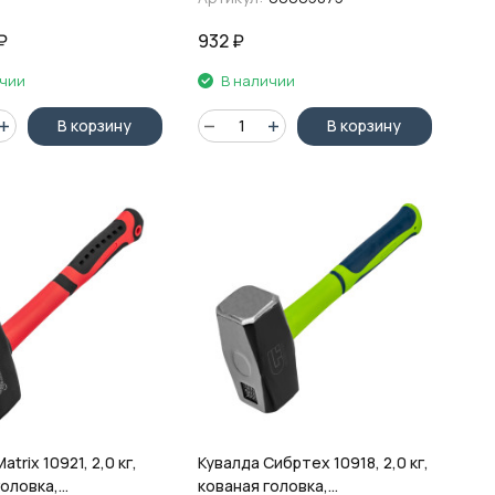
₽
932
₽
ичии
В наличии
В корзину
В корзину
trix 10921, 2,0 кг,
Кувалда Сибртех 10918, 2,0 кг,
головка,
кованая головка,