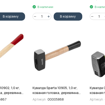
В наличии
В нал
В корзину
В корзину
0902, 1,0 кг,
Кувалда Sparta 10905, 1,0 кг,
Кувалда С
ка, деревянная
кованая головка, деревянная
кованая 
рукоятка
фибергла
5867
Артикул:
00005868
Артикул:
рукоятка