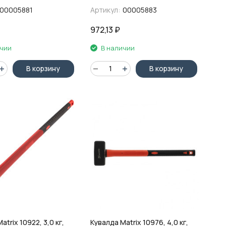
совая обрезиненная
фибергласовая обрезиненная
00005881
Артикул:
00005883
рукоятка
972,13
₽
ичии
В наличии
В корзину
В корзину
atrix 10922, 3,0 кг,
Кувалда Matrix 10976, 4,0 кг,