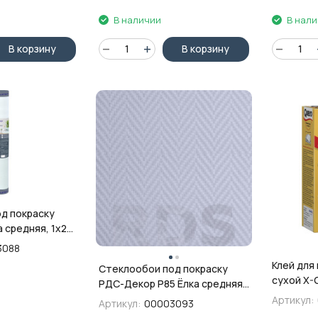
В наличии
В нал
В корзину
В корзину
д покраску
а средняя, 1х25
05-2007
3088
Клей для
Стеклообои под покраску
сухой X-G
РДС-Декор Р85 Ёлка средняя,
1х50 м
Артикул:
Артикул:
00003093