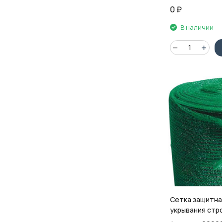
0
₽
В наличии
Сетка защитна
укрывания стр
лесов TDStels,