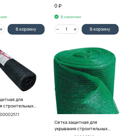
0
₽
ичии
В наличии
В корзину
В корзину
щитная для
я строительных
lass, 3х50м,
00002511
ь 35г/м2
Сетка защитная для
укрывания строительных
лесов TD Stels, 3х50м,