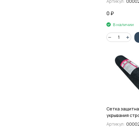
Артикул:
0000
плотность 55г
0
₽
В наличии
Сетка защитна
укрывания стр
лесов XGlass, 
Артикул:
0000
плотность 35г