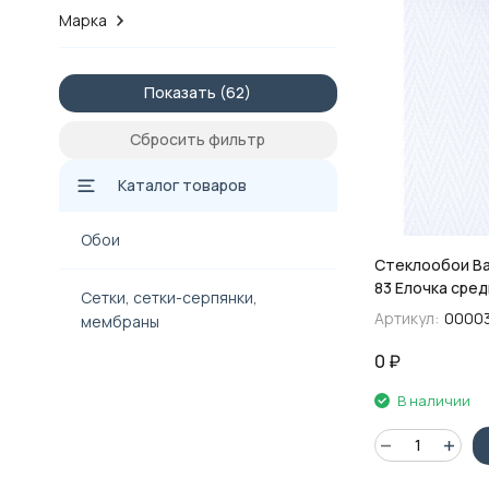
Марка
Показать
Сбросить фильтр
Каталог товаров
Обои
Стеклообои Ba
83 Елочка средн
Сетки, сетки-серпянки,
плотность 125 
Артикул:
0000
мембраны
0
₽
В наличии