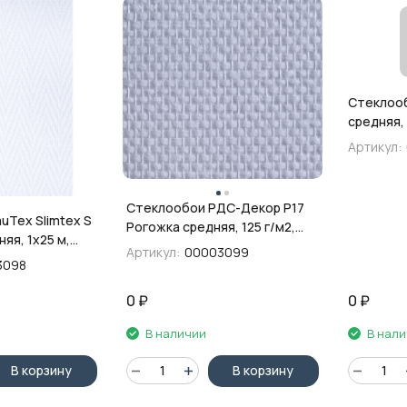
Стеклооб
средняя, 
Артикул:
Стеклообои РДС-Декор P17
uTex Slimtex S
Рогожка средняя, 125 г/м2,
яя, 1х25 м,
1х50 м
Артикул:
00003099
г/кв.м
3098
0
₽
0
₽
В наличии
В нал
В корзину
В корзину