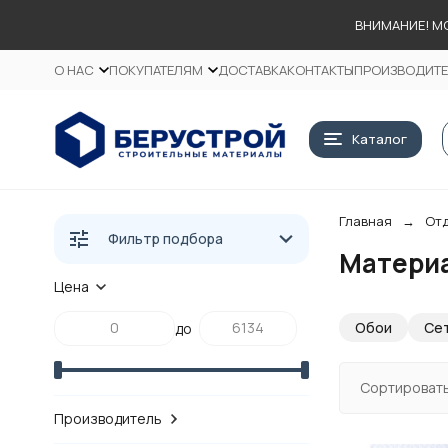
ВНИМАНИЕ! М
О НАС
ПОКУПАТЕЛЯМ
ДОСТАВКА
КОНТАКТЫ
ПРОИЗВОДИТ
Каталог
Главная
От
Фильтр подбора
Материа
Цена
Обои
Сет
до
Сортировать
Производитель