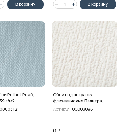
В корзину
В корзину
ои Polinet Ромб,
Обои под покраску
39 г/м2
флизелиновые Палитра,
фактурные, 1,06х25м
00003121
Артикул:
00003086
0
₽