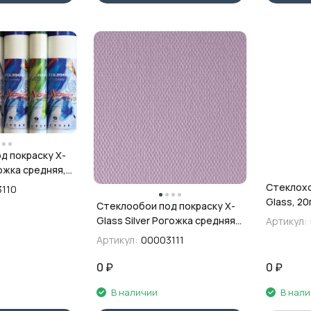
д покраску X-
ожка средняя,
Стеклохо
110
Glass, 20
Стеклообои под покраску X-
Glass Silver Рогожка средняя,
Артикул:
1х50 м
Артикул:
00003111
0
₽
0
₽
В наличии
В нал