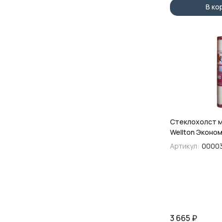
В ко
Стеклохолст 
Wellton Эконом
40гр/м2
Артикул:
00003
3 665
₽