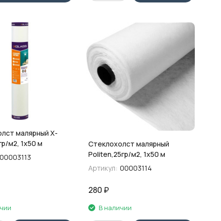
лст малярный X-
гр/м2, 1х50 м
Стеклохолст малярный
Politen,25гр/м2, 1х50 м
00003113
Артикул:
00003114
280
₽
ичии
В наличии