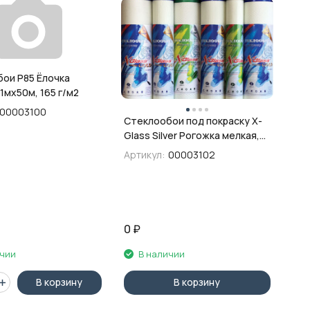
ои P85 Ёлочка
1мх50м, 165 г/м2
00003100
Стеклообои под покраску X-
Glass Silver Рогожка мелкая,
1х25 м
Артикул:
00003102
0
₽
ичии
В наличии
В корзину
В корзину