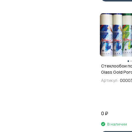
Стеклообои по
Glass Gold Рог
1х50 м
Артикул:
00003
0
₽
В наличии