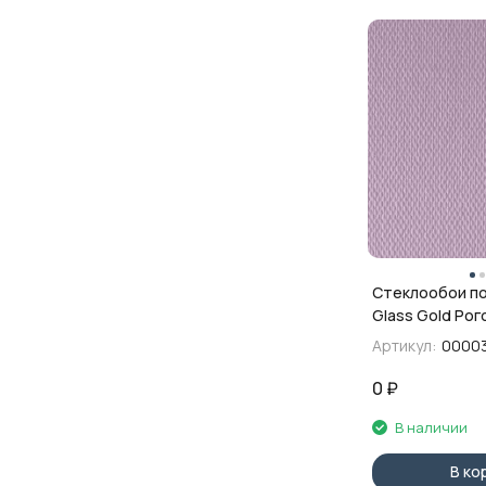
Стеклообои по
Glass Gold Рог
1х25 м
Артикул:
0000
0
₽
В наличии
В ко