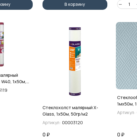
рзину
В корзину
малярный
 W40, 1х50м,
119
Стеклооб
1мх50м, 1
Стеклохолст малярный X-
Артикул:
Glass, 1х50м, 50гр/м2
Артикул:
00003120
0
₽
0
₽