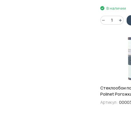
В наличии
Стеклообои по
Polinet Рогожк
м, ГОСТ Р 528
Артикул:
0000