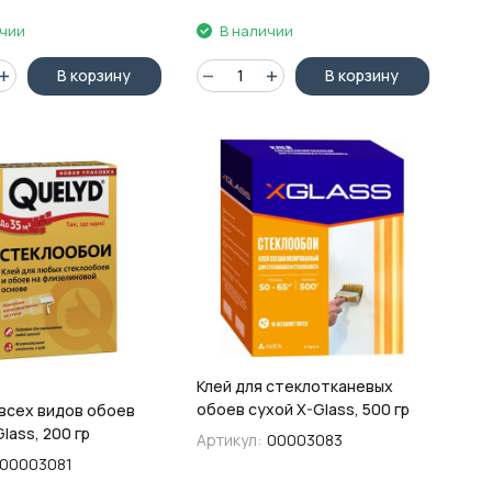
ичии
В наличии
В корзину
В корзину
Клей для стеклотканевых
обоев сухой X-Glass, 500 гр
 всех видов обоев
lass, 200 гр
Артикул:
00003083
00003081