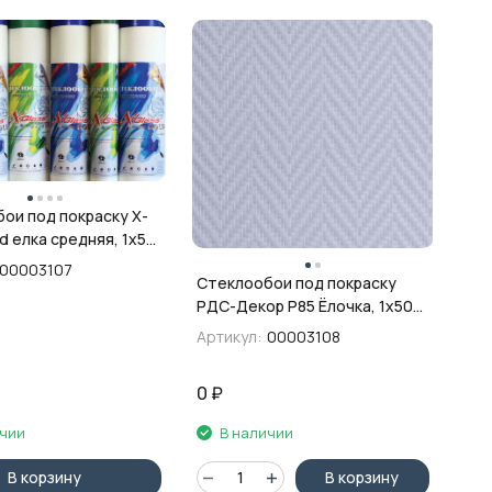
ои под покраску X-
d елка средняя, 1х50
00003107
Стеклообои под покраску
РДС-Декор Р85 Ёлочка, 1х50
м, 165гр/м2
Артикул:
00003108
0
₽
ичии
В наличии
В корзину
В корзину