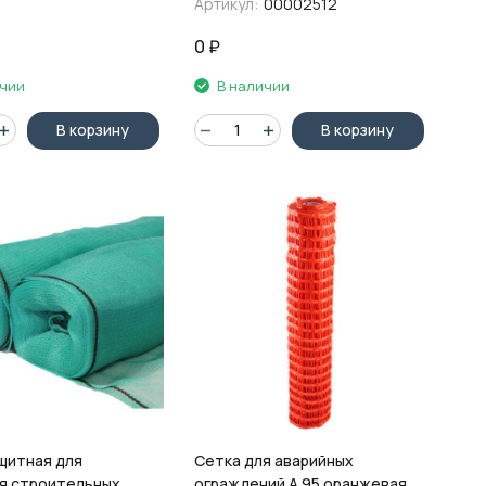
Артикул:
00002512
плотность 55г/м2
0
₽
ичии
В наличии
В корзину
В корзину
щитная для
Сетка для аварийных
я строительных
ограждений А 95 оранжевая,