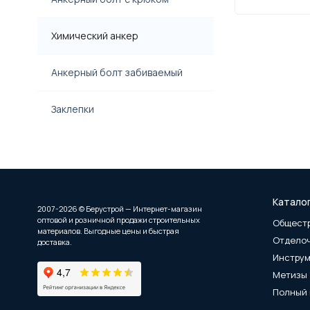
Химический анкер
Анкерный болт забиваемый
Заклепки
Катало
2007-2026 © Берустрой — Интернет-магазин
оптовой и розничной продажи строительных
Общест
материалов. Выгодные цены и быстрая
Отдело
доставка.
Инстру
Метизы
Полный 