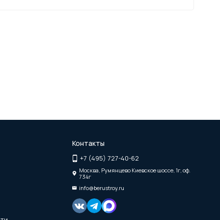
Контакты
+7 (495) 727-40-62
Москва, Румянцево Киевское шоссе, 1г, оф.
734г
info@berustroy.ru
сти