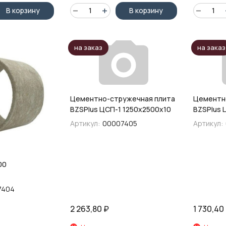
В корзину
В корзину
на заказ
на заказ
Цементно-стружечная плита
Цементн
BZSPIus ЦСП-1 1250х2500х10
BZSPIus 
Артикул:
00007405
Артикул:
00
7404
2 263,80
₽
1 730,40