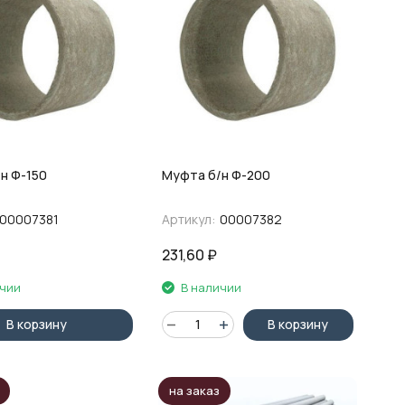
н Ф-150
Муфта б/н Ф-200
00007381
Артикул:
00007382
231,60
₽
ичии
В наличии
В корзину
В корзину
на заказ