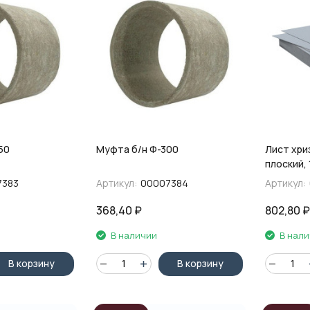
50
Муфта б/н Ф-300
Лист хр
плоский, 
7383
Артикул:
00007384
Артикул:
368,40
₽
802,80
₽
В наличии
В нал
В корзину
В корзину