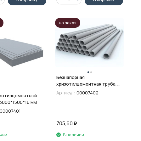
на заказ
Безнапорная
хризотилцементная труба,
100х3,95 м
Артикул:
00007402
изотилцементный
 3000*1500*16 мм
00007401
705,60
₽
ичии
В наличии