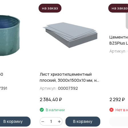
на заказ
на заказ
Цементн
BZSPIus 
Артикул:
50
Лист хризотилцементный
плоский, 3000х1500х10 мм, н/
п ТУ
7391
Артикул:
00007392
2 384,40
₽
2 292
₽
В наличии
Нет в 
В корзину
В корзину