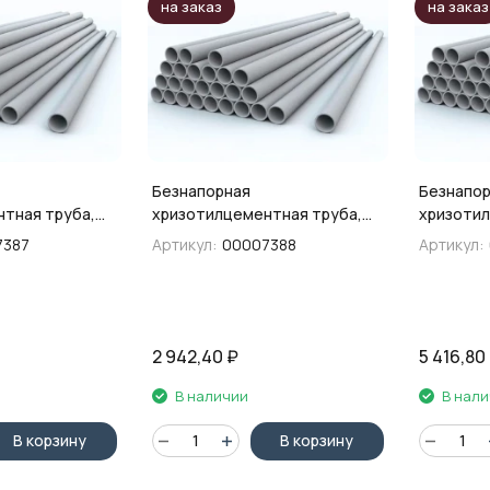
на заказ
на заказ
Безнапорная
Безнапор
тная труба,
хризотилцементная труба,
хризотил
200х5 м
300х5 м
7387
Артикул:
00007388
Артикул:
2 942,40
₽
5 416,80
В наличии
В нал
В корзину
В корзину