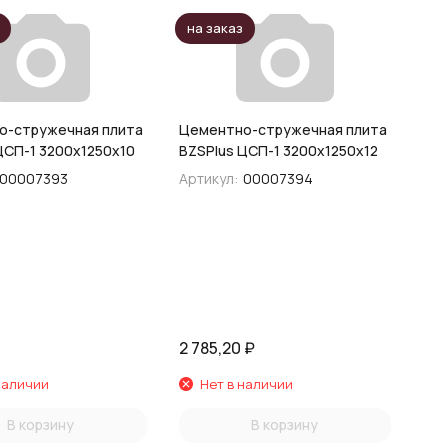
на заказ
о-стружечная плита
Цементно-стружечная плита
ЦСП-1 3200х1250х10
BZSPIus ЦСП-1 3200х1250х12
00007393
Артикул:
00007394
2 785,20
₽
наличии
Нет в наличии
В корзину
В корзину