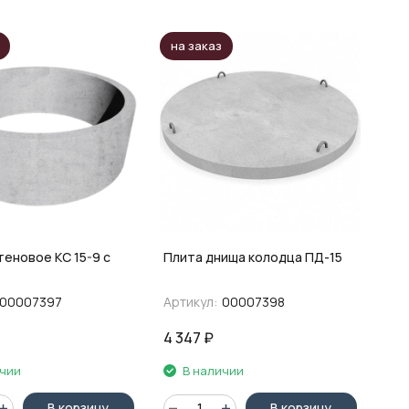
на заказ
ое КС 15-9 с
Плита днища колодца ПД-15
00007397
Артикул:
00007398
4 347
₽
ичии
В наличии
В корзину
В корзину