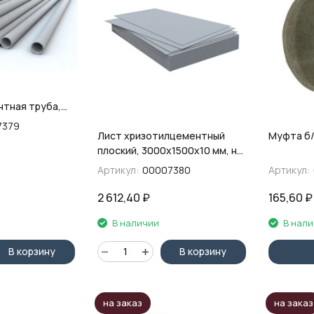
тная труба,
7379
Лист хризотилцементный
Муфта б/
плоский, 3000х1500х10 мм, н/
п
Артикул:
00007380
Артикул:
2 612,40
₽
165,60
₽
В наличии
В нал
В корзину
В корзину
на заказ
на заказ