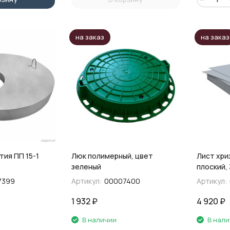
на заказ
на заказ
тия ПП 15-1
Люк полимерный, цвет
Лист хр
зеленый
плоский,
7399
Артикул:
00007400
Артикул:
1 932
₽
4 920
₽
В наличии
В нал