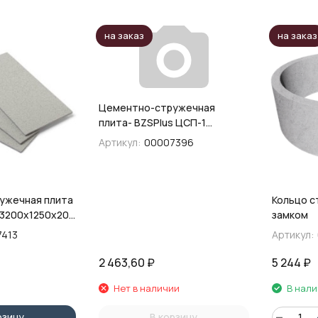
на заказ
на заказ
Цементно-стружечная
плита- BZSPIus ЦСП-1
3200х1200х8
Артикул:
00007396
ужечная плита
Кольцо стенов
 3200х1250х20
замком
7413
Артикул:
2 463,60
₽
5 244
₽
Нет в наличии
В нал
рзину
В корзину