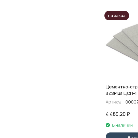
на заказ
Цементно-стр
BZSPIus ЦСП-1
мм
Артикул:
0000
4 489,20
₽
В наличии
В ко