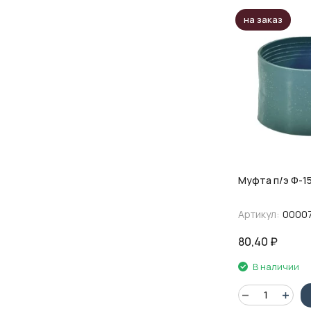
на заказ
Муфта п/э Ф-1
Артикул:
0000
80,40
₽
В наличии