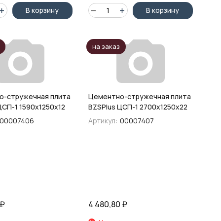
В корзину
В корзину
на заказ
о-стружечная плита
Цементно-стружечная плита
ЦСП-1 1590х1250х12
BZSPIus ЦСП-1 2700х1250х22
00007406
Артикул:
00007407
₽
4 480,80
₽