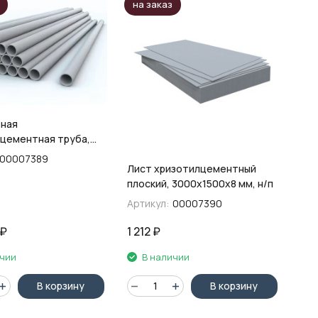
на заказ
ная
цементная труба,
00007389
Лист хризотилцементный
плоский, 3000х1500х8 мм, н/п
Артикул:
00007390
₽
1 212
₽
ичии
В наличии
В корзину
В корзину