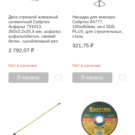
Диск отрезной алмазный
Насадка для миксера
сегментный Сибртех
Сибртех 84777,
Асфальт 731013,
100х450мм, хв-к SDS
350х3,2х25,4 мм, асфальт,
PLUS, для строительных,
асфальтобетон, свежий
сталь
бетон, сухой/мокрый рез
321,75
₽
2 792,07
₽
Нет в наличии
Нет в наличии
В корзину
В корзину