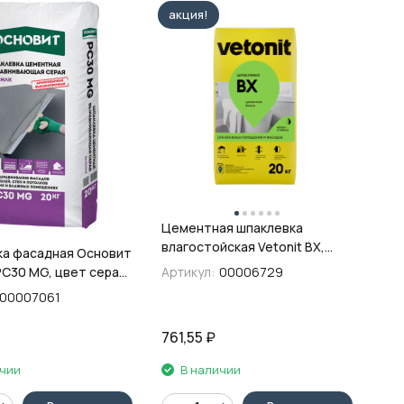
акция!
Цементная шпаклевка
влагостойская Vetonit ВХ,
новит
белый 20 кг
PC30 MG, цвет серая,
Артикул:
00006729
00007061
761,55
₽
ичии
В наличии