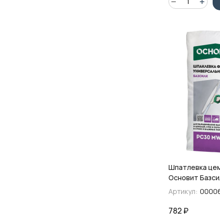
Шпатлевка це
Основит Базси
белая фасадная
Артикул:
0000
782
₽