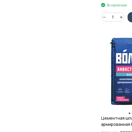
В наличии
Цементная шп
армированная 
Аквастандарт, 