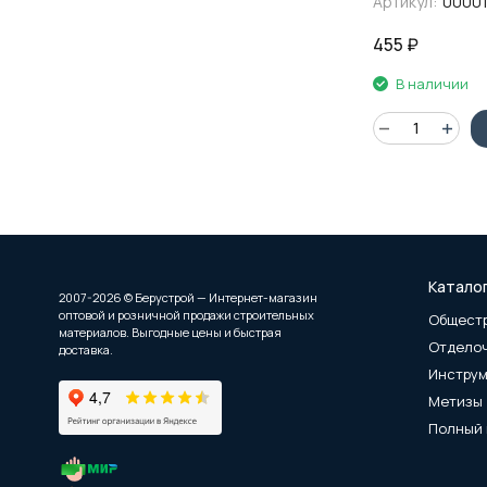
Артикул:
0000
455
₽
В наличии
Катало
2007-2026 © Берустрой — Интернет-магазин
оптовой и розничной продажи строительных
Общест
материалов. Выгодные цены и быстрая
Отдело
доставка.
Инстру
Метизы
Полный 