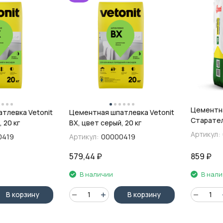
Цементн
тлевка Vetonit
Цементная шпатлевка Vetonit
Старател
 20 кг
ВХ, цвет серый, 20 кг
Финишная
Артикул:
0419
Артикул:
00000419
579,44
₽
859
₽
В наличии
В нал
В корзину
В корзину