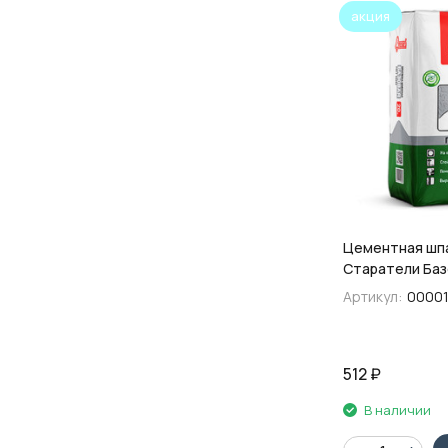
акция
Цементная шп
Старатели Базо
Артикул:
00001
512
₽
В наличии