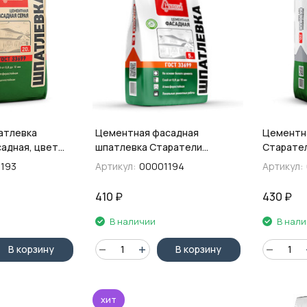
атлевка
Цементная фасадная
Цементн
адная, цвет
шпатлевка Старатели
Старател
Фасадная, 5 кг
серая, 20
193
Артикул:
00001194
Артикул:
410
₽
430
₽
В наличии
В нал
В корзину
В корзину
хит