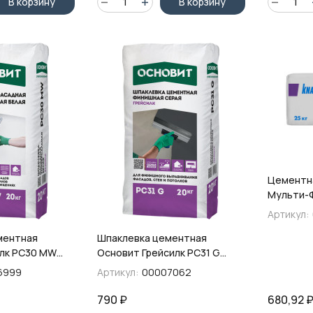
В корзину
В корзину
Цементн
Мульти-Ф
Артикул:
ментная
Шпаклевка цементная
лк PC30 MW
Основит Грейсилк PC31 G
, 20 кг
суперфинишная, цвет серый,
6999
Артикул:
00007062
20 кг
790
₽
680,92