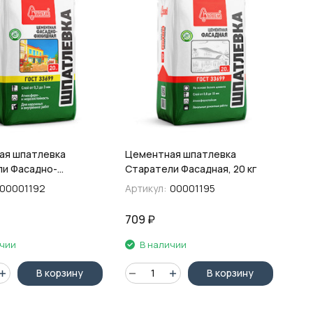
ая шпатлевка
Цементная шпатлевка
и Фасадно-
Старатели Фасадная, 20 кг
, 20 кг
00001192
Артикул:
00001195
709
₽
ичии
В наличии
В корзину
В корзину