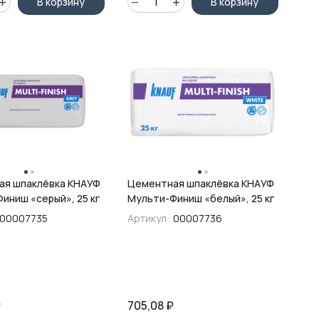
В корзину
В корзину
ая шпаклёвка КНАУФ
Цементная шпаклёвка КНАУФ
иниш «серый», 25 кг
Мульти-Финиш «белый», 25 кг
00007735
Артикул:
00007736
₽
705,08
₽