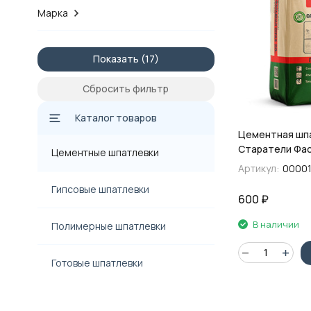
Марка
Показать
Сбросить фильтр
Каталог товаров
Цементная шп
Старатели Фас
Цементные шпатлевки
серая, 20 кг
Артикул:
00001
Гипсовые шпатлевки
600
₽
В наличии
Полимерные шпатлевки
Готовые шпатлевки