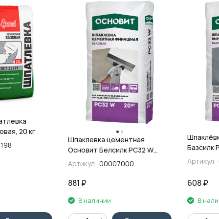
атлевка
вая, 20 кг
Шпаклёвка фасадная Ос
Шпаклевка цементная
198
Базсилк 
Основит Белсилк PC32 W
20 кг
финишная, белая, 20 кг
Артикул:
Артикул:
00007000
881
₽
608
₽
В наличии
В нал