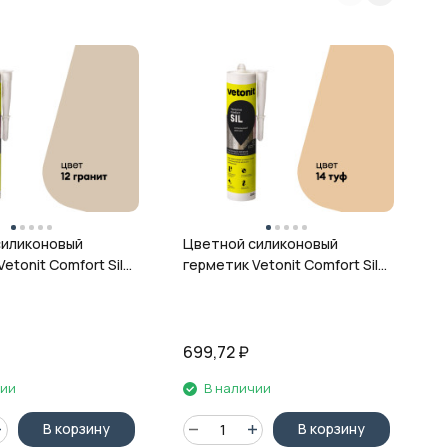
Ц
г
ц
силиконовый
Цветной силиконовый
etonit Comfort Sil,
герметик Vetonit Comfort Sil,
 280 мл
14 туф, 280 мл
699,72
₽
6
чии
В наличии
В корзину
В корзину