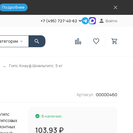
Подробнее
+7 (495) 727-40-62
Войти
атегории
Гипс Кнауф Шнельгипс, 5 кг
Артикул:
00000460
ьгипс
В наличии
гипсовых
монтных
103,93
₽
очный,