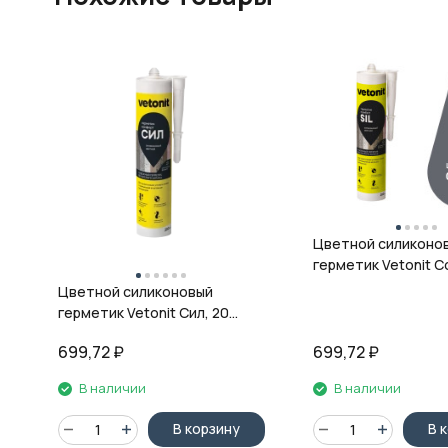
Цветной силиконо
герметик Vetonit Co
08 антрацит, 280 м
Цветной силиконовый
герметик Vetonit Сил, 20
кварц, 280 мл
699,72
₽
699,72
₽
В наличии
В наличии
В корзину
В 