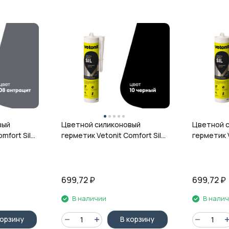
вый
Цветной силиконовый
Цветной 
mfort Sil,
герметик Vetonit Comfort Sil,
герметик V
л
10 чёрный, 280 мл
12 гранит,
699,72
₽
699,72
₽
В наличии
В нали
корзину
В корзину