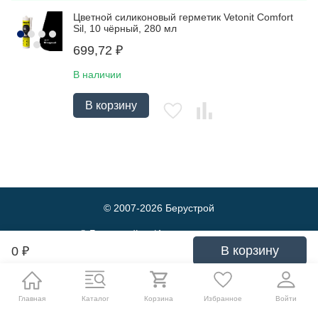
Цветной силиконовый герметик Vetonit Comfort
Sil, 10 чёрный, 280 мл
699,72
₽
В наличии
В корзину
© 2007-2026
Берустрой
© Берустрой — Интернет-магазин
оптовой и розничной продажи
В корзину
0
₽
строительных материалов. Выгодные
цены и быстрая доставка.
Политика обработки персональных данных
Главная
Каталог
Корзина
Избранное
Войти