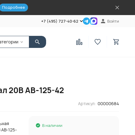
Подробнее
+7 (495) 727-40-62
Войти
атегории
л 20В AB-125-42
Артикул:
00000684
ьная
В наличии
 AB-125-