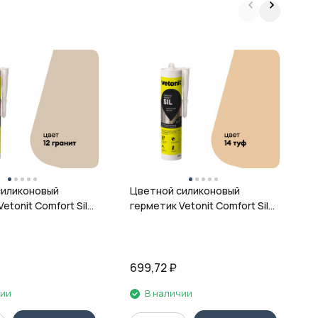
Ц
г
ц
силиконовый
Цветной силиконовый
etonit Comfort Sil,
герметик Vetonit Comfort Sil,
 280 мл
14 туф, 280 мл
699,72
₽
6
чии
В наличии