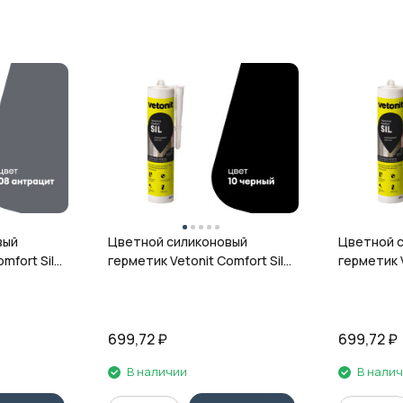
вый
Цветной силиконовый
Цветной 
mfort Sil,
герметик Vetonit Comfort Sil,
герметик V
л
10 чёрный, 280 мл
12 гранит,
699,72
₽
699,72
₽
В наличии
В нали