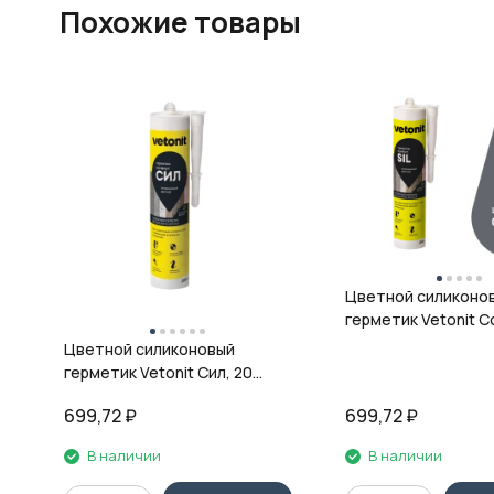
Похожие товары
Цветной силиконо
герметик Vetonit Co
08 антрацит, 280 м
Цветной силиконовый
герметик Vetonit Сил, 20
кварц, 280 мл
699,72
₽
699,72
₽
В наличии
В наличии