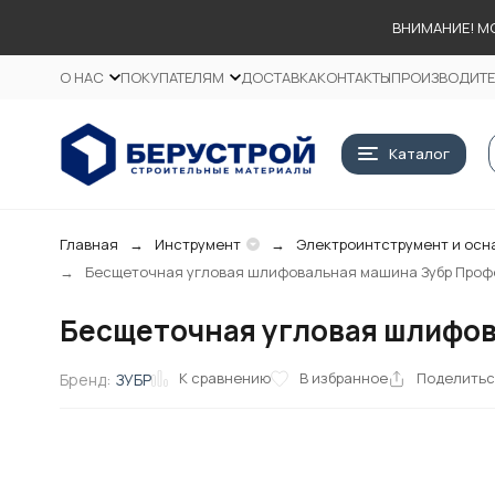
ВНИМАНИЕ! М
О НАС
ПОКУПАТЕЛЯМ
ДОСТАВКА
КОНТАКТЫ
ПРОИЗВОДИТ
Каталог
Главная
Инструмент
Электроинтструмент и осн
Бесщеточная угловая шлифовальная машина Зубр Профе
Бесщеточная угловая шлифов
К сравнению
В избранное
Поделить
Бренд:
ЗУБР