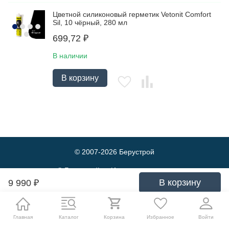
Цветной силиконовый герметик Vetonit Comfort
Sil, 10 чёрный, 280 мл
699,72
₽
В наличии
В корзину
© 2007-2026
Берустрой
© Берустрой — Интернет-магазин
оптовой и розничной продажи
В корзину
9 990
₽
строительных материалов. Выгодные
цены и быстрая доставка.
Политика обработки персональных данных
Главная
Каталог
Корзина
Избранное
Войти