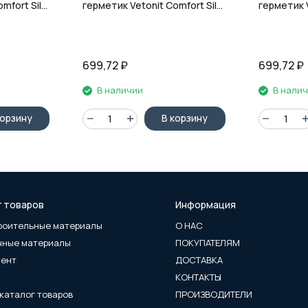
mfort Sil,
герметик Vetonit Comfort Sil,
герметик V
л
10 чёрный, 280 мл
12 гранит,
699,72
₽
699,72
₽
В наличии
В нали
корзину
В корзину
г товаров
Информация
роительные материалы
О НАС
чные материалы
ПОКУПАТЕЛЯМ
мент
ДОСТАВКА
КОНТАКТЫ
каталог товаров
ПРОИЗВОДИТЕЛИ