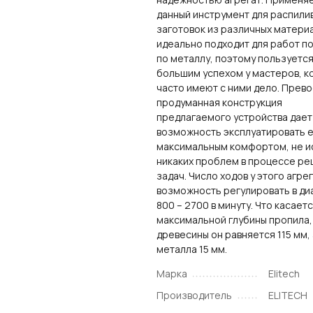
данный инструмент для распили
заготовок из различных материа
идеально подходит для работ по
по металлу, поэтому пользуетс
большим успехом у мастеров, к
часто имеют с ними дело. Прев
продуманная конструкция
предлагаемого устройства дает
возможность эксплуатировать е
максимальным комфортом, не и
никаких проблем в процессе р
задач. Число ходов у этого агре
возможность регулировать в ди
800 – 2700 в минуту. Что касает
максимальной глубины пропила,
древесины он равняется 115 мм, 
металла 15 мм.
Марка
Elitech
Производитель
ELITECH