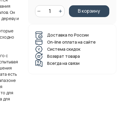
вания
В корзину
лов. Он
 дереву и
я
оторые
Доставка по России
осходно
On-line оплата на сайте
Система скидок
го с
Возврат товара
спытывая
Всегда на связи
ешения
гата есть
апазоне
ся
 то для
а для