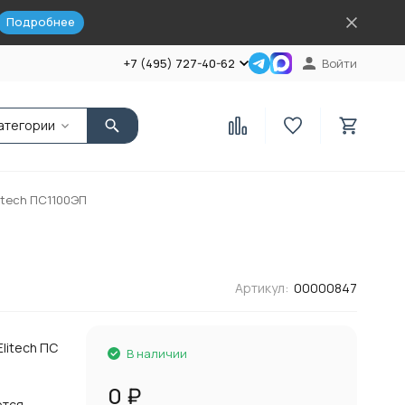
Подробнее
+7 (495) 727-40-62
Войти
атегории
itech ПС1100ЭП
Артикул:
00000847
litech ПС
В наличии
0
₽
ется