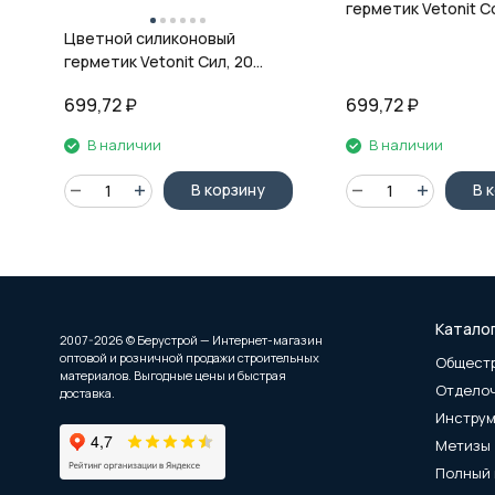
герметик Vetonit Co
08 антрацит, 280 м
Цветной силиконовый
герметик Vetonit Сил, 20
кварц, 280 мл
699,72
₽
699,72
₽
В наличии
В наличии
В корзину
В 
Катало
2007-2026 © Берустрой — Интернет-магазин
оптовой и розничной продажи строительных
Общест
материалов. Выгодные цены и быстрая
Отдело
доставка.
Инстру
Метизы
Полный 