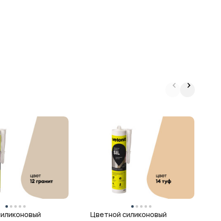
Ц
г
ц
силиконовый
Цветной силиконовый