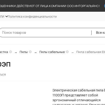
ОШЕННИКИ ДЕЙСТВУЮТ ОТ ЛИЦА КОМПАНИИ ООО ИНТОРГАЛЬЯНС!
ЕЛИ
Политика конфиденциальности
Все к
астка
Пилы
Пилы сабельные
Пила сабельная El
00ЭП
ться
Электрическая сабельная пила E
1100ЭП представляет собой
эргономичный отличающийся
надежностью агрегат. Применя