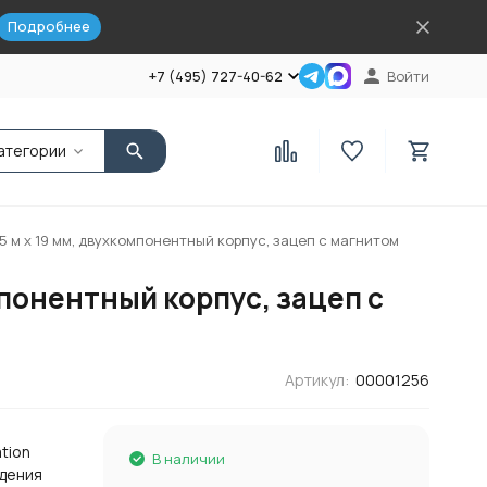
Подробнее
+7 (495) 727-40-62
Войти
атегории
, 5 м х 19 мм, двухкомпонентный корпус, зацеп с магнитом
омпонентный корпус, зацеп с
Артикул:
00001256
ation
В наличии
едения