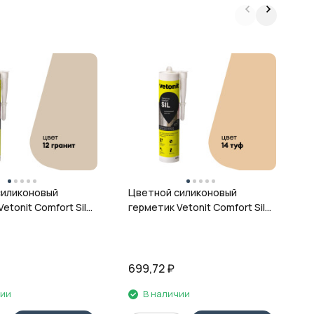
Ц
г
ц
силиконовый
Цветной силиконовый
etonit Comfort Sil,
герметик Vetonit Comfort Sil,
 280 мл
14 туф, 280 мл
699,72
₽
6
чии
В наличии