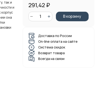
у, так и
291,42
₽
очности и
к корпус
В корзину
нии она
тки
тановки
Доставка по России
On-line оплата на сайте
Система скидок
Возврат товара
Всегда на связи