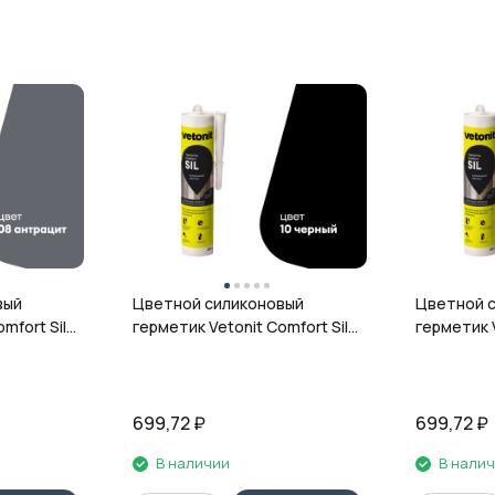
вый
Цветной силиконовый
Цветной 
mfort Sil,
герметик Vetonit Comfort Sil,
герметик V
л
10 чёрный, 280 мл
12 гранит,
699,72
₽
699,72
₽
В наличии
В нали