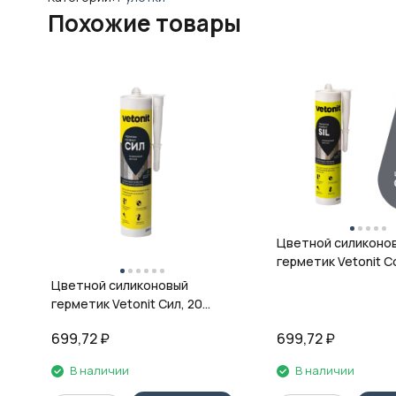
Похожие товары
Цветной силиконо
герметик Vetonit Co
08 антрацит, 280 м
Цветной силиконовый
герметик Vetonit Сил, 20
кварц, 280 мл
699,72
₽
699,72
₽
В наличии
В наличии