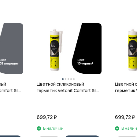
вый
Цветной силиконовый
Цветной 
mfort Sil,
герметик Vetonit Comfort Sil,
герметик V
л
10 чёрный, 280 мл
12 гранит,
699,72
₽
699,72
₽
В наличии
В нали