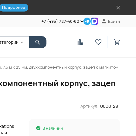
Подробнее
+7 (495) 727-40-62
Войти
атегории
6, 7,5 м х 25 мм, двухкомпонентный корпус, зацеп с магнитом
вухкомпонентный корпус, зацеп
Артикул:
00001281
xations
В наличии
ты и