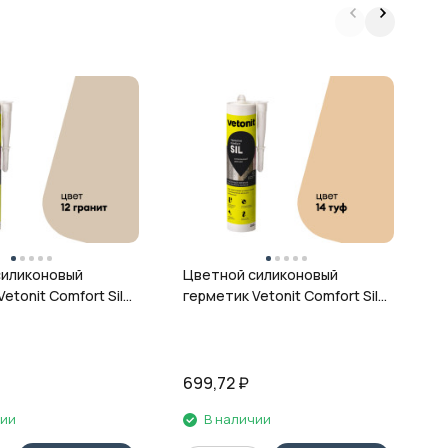
Ц
г
ц
силиконовый
Цветной силиконовый
etonit Comfort Sil,
герметик Vetonit Comfort Sil,
 280 мл
14 туф, 280 мл
699,72
₽
6
чии
В наличии