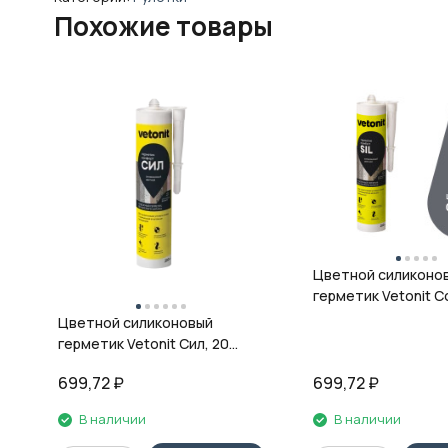
Похожие товары
Цветной силиконо
герметик Vetonit Co
08 антрацит, 280 м
Цветной силиконовый
герметик Vetonit Сил, 20
кварц, 280 мл
699,72
₽
699,72
₽
В наличии
В наличии