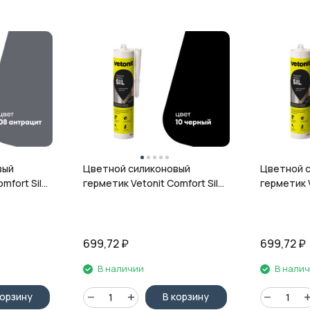
вый
Цветной силиконовый
Цветной 
mfort Sil,
герметик Vetonit Comfort Sil,
герметик V
л
10 чёрный, 280 мл
12 гранит,
699,72
₽
699,72
₽
В наличии
В нали
корзину
В корзину