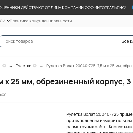
ОШЕННИКИ ДЕЙСТВУЮТ ОТ ЛИЦА КОМПАНИИ ООО ИНТОРГАЛЬЯНС!
ЕЛИ
Политика конфиденциальности
Все к
т
Рулетки
Рулетка Волат 20040-725, 7,5 м х 25 мм, обр
 м х 25 мм, обрезиненный корпус, 
ься
Рулетка Волат 20040-725 прим
при выполнении измерительных
разметочных работ. Корпус вып
пластика, покрыт двухкомпонен