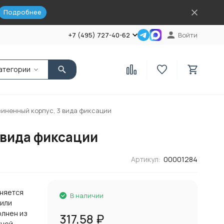
Подробнее
+7 (495) 727-40-62
Войти
атегории
езиненный корпус, 3 вида фиксации
3 вида фиксации
Артикул:
00001284
еняется
В наличии
 или
олнен из
317,58
₽
тной