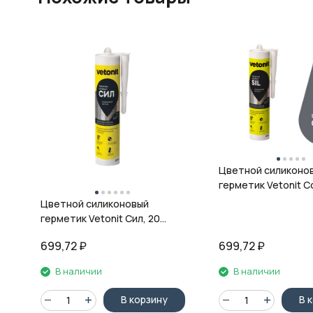
Цветной силиконо
герметик Vetonit Co
08 антрацит, 280 м
Цветной силиконовый
герметик Vetonit Сил, 20
кварц, 280 мл
699,72
₽
699,72
₽
В наличии
В наличии
В корзину
В 