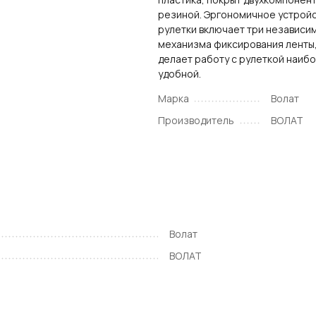
резиной. Эргономичное устрой
рулетки включает три независи
механизма фиксирования ленты,
делает работу с рулеткой наиб
удобной.
Марка
Волат
Производитель
ВОЛАТ
Волат
ВОЛАТ