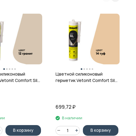
Ц
г
ц
силиконовый
Цветной силиконовый
etonit Comfort Sil,
герметик Vetonit Comfort Sil,
 280 мл
14 туф, 280 мл
699,72
₽
6
чии
В наличии
В корзину
В корзину