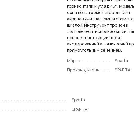
горизонтали и угла в 45°. Модел
оснащена тремя встроенными
акриловыми глазками и размет
шкалой. Инструмент прочен и
долговечен в использовании, так
основе конструкции лежит
анодированный алюминиевый пр
прямоугольным сечением.
Марка
Sparta
Производитель
SPARTA
Sparta
SPARTA