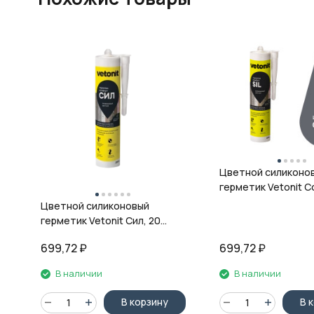
Цветной силиконо
герметик Vetonit Co
08 антрацит, 280 м
Цветной силиконовый
герметик Vetonit Сил, 20
кварц, 280 мл
699,72
₽
699,72
₽
В наличии
В наличии
В корзину
В 