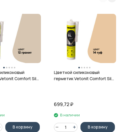
Ц
г
ц
силиконовый
Цветной силиконовый
etonit Comfort Sil,
герметик Vetonit Comfort Sil,
 280 мл
14 туф, 280 мл
699,72
₽
6
чии
В наличии
В корзину
В корзину