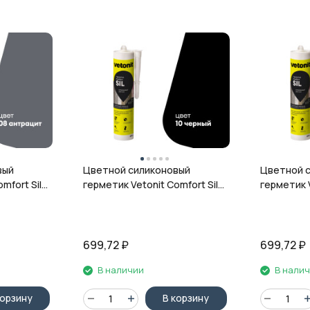
вый
Цветной силиконовый
Цветной 
mfort Sil,
герметик Vetonit Comfort Sil,
герметик V
л
10 чёрный, 280 мл
12 гранит,
699,72
₽
699,72
₽
В наличии
В нали
корзину
В корзину