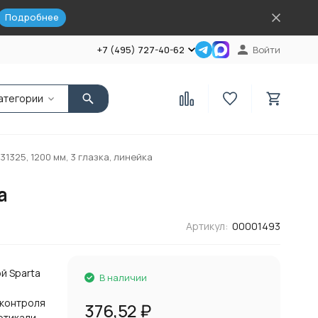
Подробнее
+7 (495) 727-40-62
Войти
атегории
1325, 1200 мм, 3 глазка, линейка
а
Артикул:
00001493
й Sparta
В наличии
 контроля
376,52
₽
ртикали,