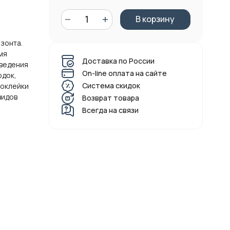
В корзину
зонта.
мя
Доставка по России
зведения
On-line оплата на сайте
одок,
Система скидок
 оклейки
видов
Возврат товара
Всегда на связи
А