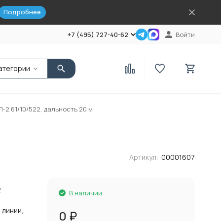
Подробнее
+7 (495) 727-40-62
Войти
атегории
2 61/10/522, дальность 20 м
Артикул:
00001607
2
В наличии
 линии,
0
₽