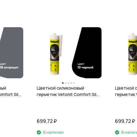
вый
Цветной силиконовый
Цветной 
mfort Sil,
герметик Vetonit Comfort Sil,
герметик V
л
10 чёрный, 280 мл
12 гранит,
699,72
₽
699,72
₽
В наличии
В нали