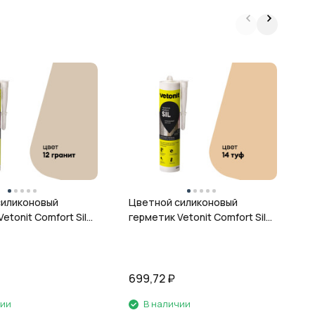
Ц
г
ц
силиконовый
Цветной силиконовый
etonit Comfort Sil,
герметик Vetonit Comfort Sil,
 280 мл
14 туф, 280 мл
699,72
₽
6
чии
В наличии