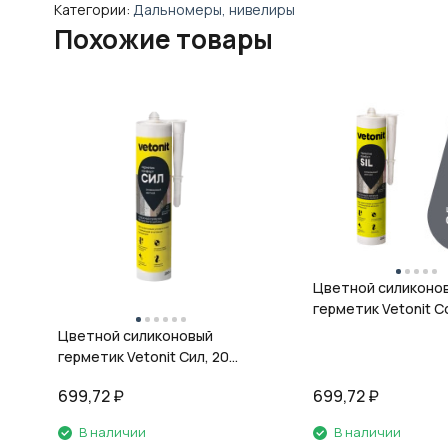
Категории:
Дальномеры, нивелиры
Похожие товары
Цветной силиконо
герметик Vetonit Co
08 антрацит, 280 м
Цветной силиконовый
герметик Vetonit Сил, 20
кварц, 280 мл
699,72
₽
699,72
₽
В наличии
В наличии