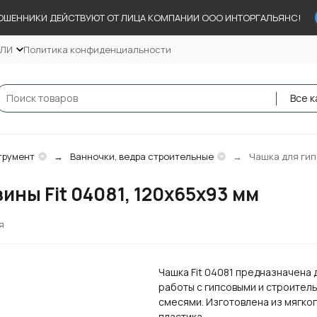
ОШЕННИКИ ДЕЙСТВУЮТ ОТ ЛИЦА КОМПАНИИ ООО ИНТОРГАЛЬЯНС!
ЕЛИ
Политика конфиденциальности
Все к
трумент
Ванночки, ведра строительные
Чашка для гипс
ины Fit 04081, 120х65х93 мм
я
Чашка Fit 04081 предназначена 
работы с гипсовыми и строител
смесями. Изготовлена из мягко
пластика.