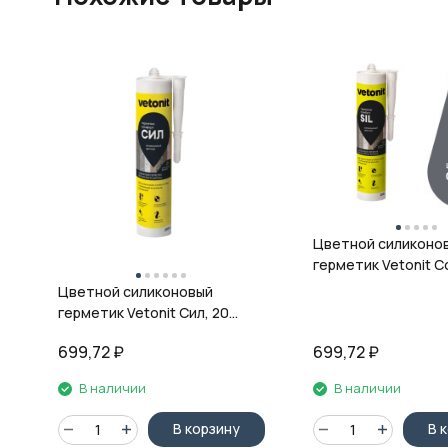
Цветной силиконо
герметик Vetonit Co
08 антрацит, 280 м
Цветной силиконовый
герметик Vetonit Сил, 20
кварц, 280 мл
699,72
₽
699,72
₽
В наличии
В наличии
В корзину
В 