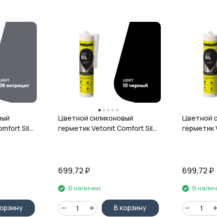
вый
Цветной силиконовый
Цветной 
mfort Sil,
герметик Vetonit Comfort Sil,
герметик V
л
10 чёрный, 280 мл
12 гранит,
699,72
₽
699,72
₽
В наличии
В нали
корзину
В корзину