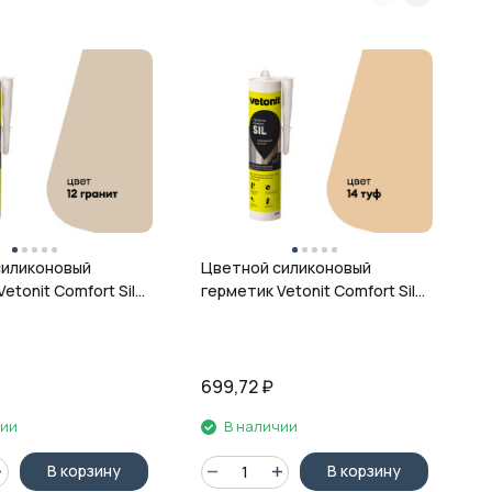
Ц
г
ц
силиконовый
Цветной силиконовый
etonit Comfort Sil,
герметик Vetonit Comfort Sil,
 280 мл
14 туф, 280 мл
699,72
₽
6
чии
В наличии
В корзину
В корзину