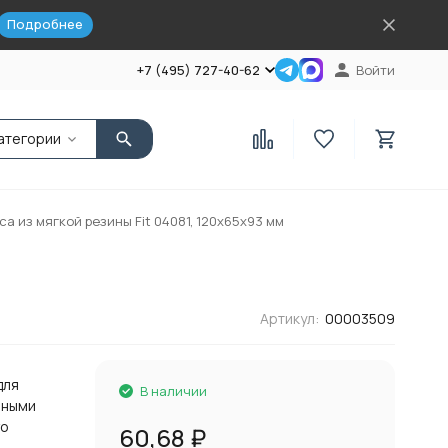
Подробнее
+7 (495) 727-40-62
Войти
атегории
а из мягкой резины Fit 04081, 120х65х93 мм
Артикул:
00003509
для
В наличии
ьными
го
60,68
₽