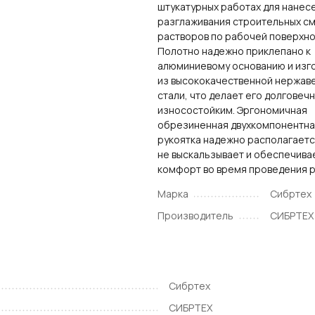
штукатурных работах для нанес
разглаживания строительных см
растворов по рабочей поверхно
Полотно надежно приклепано к
алюминиевому основанию и изг
из высококачественной нержа
стали, что делает его долговеч
износостойким. Эргономичная
обрезиненная двухкомпонентна
рукоятка надежно располагается
не выскальзывает и обеспечива
комфорт во время проведения р
Марка
Сибртех
Производитель
СИБРТЕХ
Сибртех
СИБРТЕХ