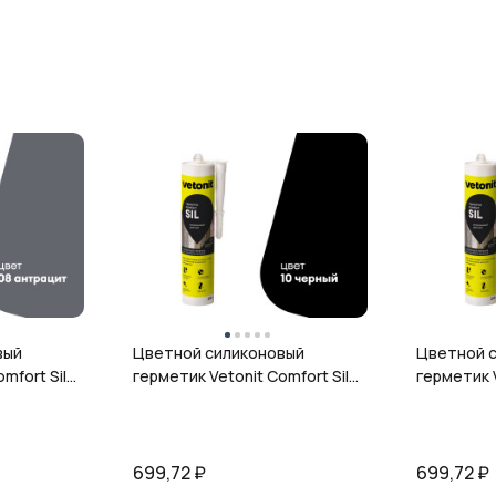
вый
Цветной силиконовый
Цветной 
mfort Sil,
герметик Vetonit Comfort Sil,
герметик V
л
10 чёрный, 280 мл
12 гранит,
699,72
₽
699,72
₽