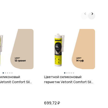
Ц
г
ц
силиконовый
Цветной силиконовый
etonit Comfort Sil,
герметик Vetonit Comfort Sil,
 280 мл
14 туф, 280 мл
699,72
₽
6