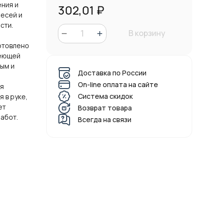
ения и
302,01
₽
есей и
сти.
В корзину
отовлено
веющей
ным и
Доставка по России
On-line оплата на сайте
я
Система скидок
 в руке,
ет
Возврат товара
абот.
Всегда на связи