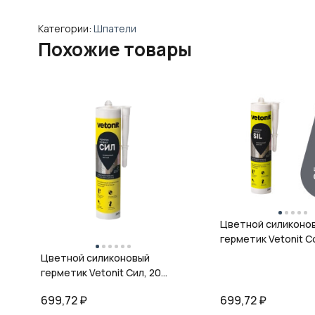
Категории:
Шпатели
Похожие товары
Цветной силиконо
герметик Vetonit Co
08 антрацит, 280 м
Цветной силиконовый
герметик Vetonit Сил, 20
кварц, 280 мл
699,72
₽
699,72
₽