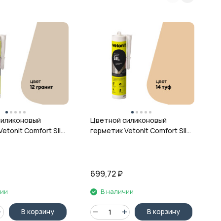
Ц
г
ц
силиконовый
Цветной силиконовый
etonit Comfort Sil,
герметик Vetonit Comfort Sil,
 280 мл
14 туф, 280 мл
699,72
₽
6
чии
В наличии
В корзину
В корзину