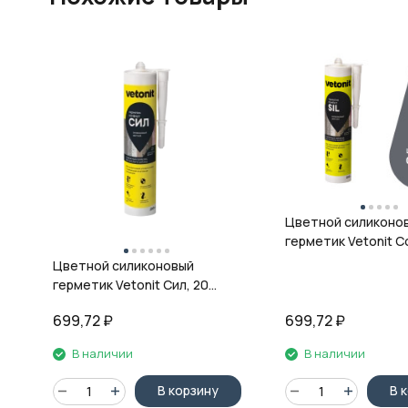
Цветной силиконо
герметик Vetonit Co
08 антрацит, 280 м
Цветной силиконовый
герметик Vetonit Сил, 20
кварц, 280 мл
699,72
₽
699,72
₽
В наличии
В наличии
В корзину
В 