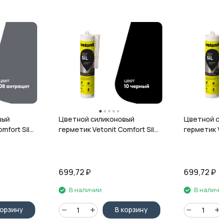
вый
Цветной силиконовый
Цветной 
mfort Sil,
герметик Vetonit Comfort Sil,
герметик V
л
10 чёрный, 280 мл
12 гранит,
699,72
₽
699,72
₽
В наличии
В нали
корзину
В корзину