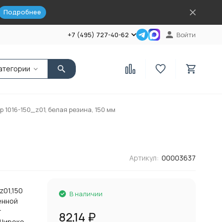
Подробнее
+7 (495) 727-40-62
Войти
атегории
 1016-150_z01, белая резина, 150 мм
Артикул:
00003637
z01,150
В наличии
енной
т
82,14
₽
 Широко