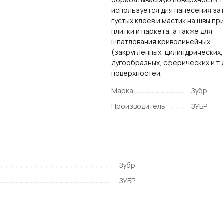
используется для нанесения за
густых клеев и мастик на швы пр
плитки и паркета, а также для
шпатлевания криволинейных
(закруглённых, цилиндрических,
дугообразных, сферических и т.д
поверхностей.
Марка
Зубр
Производитель
ЗУБР
Зубр
ЗУБР