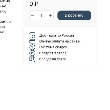
ями на
0
₽
и не
тях.
В корзину
пример
жно
оже
Доставка по России
On-line оплата на сайте
Система скидок
Возврат товара
Всегда на связи