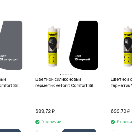
вый
Цветной силиконовый
Цветной 
mfort Sil,
герметик Vetonit Comfort Sil,
герметик V
л
10 чёрный, 280 мл
12 гранит,
699,72
₽
699,72
₽
В наличии
В нали