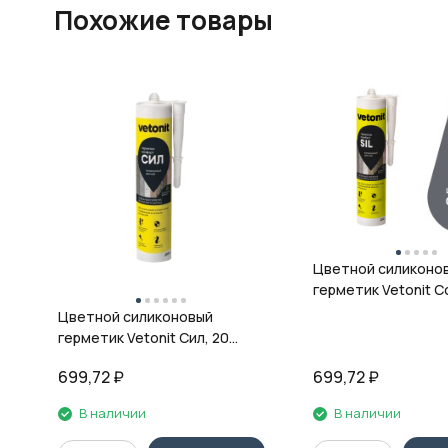
Похожие товары
Цветной силиконо
герметик Vetonit Co
08 антрацит, 280 м
Цветной силиконовый
герметик Vetonit Сил, 20
кварц, 280 мл
699,72
₽
699,72
₽
В наличии
В наличии