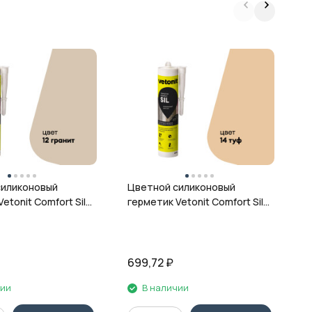
Ц
г
ц
силиконовый
Цветной силиконовый
etonit Comfort Sil,
герметик Vetonit Comfort Sil,
 280 мл
14 туф, 280 мл
699,72
₽
6
чии
В наличии