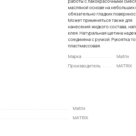
работы с лакокрасочными смес
масляной основе на небольших 
обязательно гладких поверхнос
Может применяться также для
нанесения жидкого состава, на
клея. Натуральная щетина наде
соединена с ручкой. Рукоятка т
пластмассовая.
Марка
Matrix
Производитель
MATRIX
Matrix
MATRIX