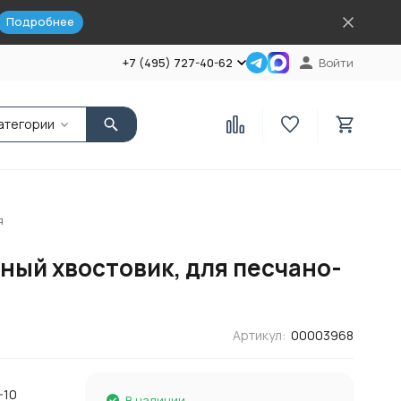
Подробнее
+7 (495) 727-40-62
Войти
атегории
я
ный хвостовик, для песчано-
Артикул:
00003968
-10
В наличии