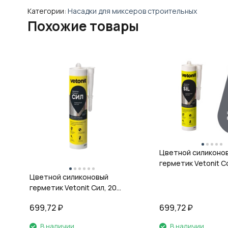
Категории:
Насадки для миксеров строительных
Похожие товары
Цветной силиконо
герметик Vetonit Co
08 антрацит, 280 м
Цветной силиконовый
герметик Vetonit Сил, 20
кварц, 280 мл
699,72
₽
699,72
₽
В наличии
В наличии