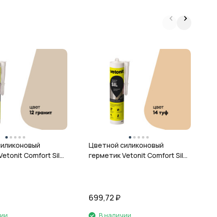
Ц
г
ц
силиконовый
Цветной силиконовый
etonit Comfort Sil,
герметик Vetonit Comfort Sil,
 280 мл
14 туф, 280 мл
699,72
₽
6
чии
В наличии