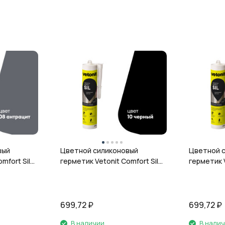
вый
Цветной силиконовый
Цветной 
mfort Sil,
герметик Vetonit Comfort Sil,
герметик V
л
10 чёрный, 280 мл
12 гранит,
699,72
₽
699,72
₽
В наличии
В нали