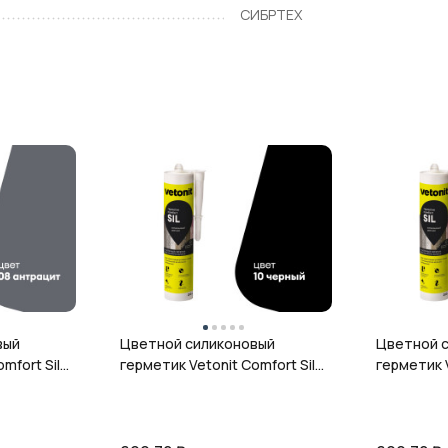
СИБРТЕХ
вый
Цветной силиконовый
Цветной 
mfort Sil,
герметик Vetonit Comfort Sil,
герметик V
л
10 чёрный, 280 мл
12 гранит,