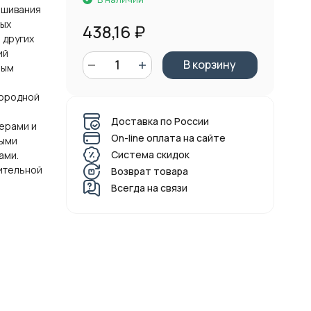
ешивания
ных
438,16
₽
 других
ий
В корзину
лым
нородной
Доставка по России
ерами и
On-line оплата на сайте
ными
Система скидок
ами.
ительной
Возврат товара
Всегда на связи