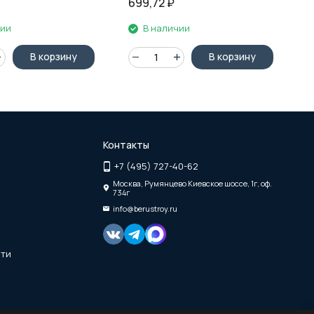
699,72
₽
6
чии
В наличии
В корзину
В корзину
Контакты
+7 (495) 727-40-62
Москва, Румянцево Киевское шоссе, 1г, оф.
734г
info@berustroy.ru
сти