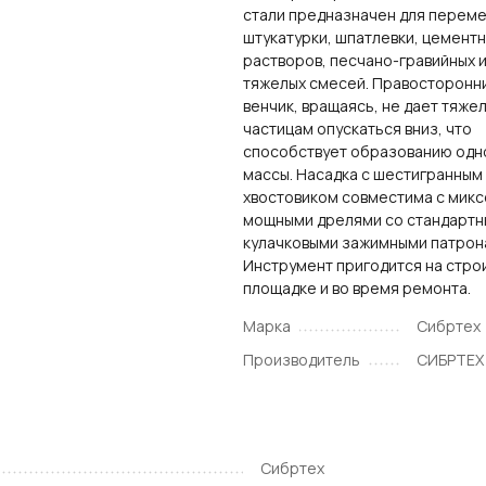
стали предназначен для перем
штукатурки, шпатлевки, цемент
растворов, песчано-гравийных и
тяжелых смесей. Правосторонн
венчик, вращаясь, не дает тяже
частицам опускаться вниз, что
способствует образованию од
массы. Насадка с шестигранным
хвостовиком совместима с микс
мощными дрелями со стандарт
кулачковыми зажимными патрон
Инструмент пригодится на стро
площадке и во время ремонта.
Марка
Сибртех
Производитель
СИБРТЕХ
Сибртех