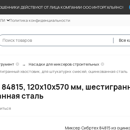
ОШЕННИКИ ДЕЙСТВУЮТ ОТ ЛИЦА КОМПАНИИ ООО ИНТОРГАЛЬЯНС!
ЕЛИ
Политика конфиденциальности
Все к
трумент
Насадки для миксеров строительных
стигранный хвостовик, для штукатурнх смесей, оцинкованная сталь
 84815, 120х10х570 мм, шестигран
анная сталь
иться
Миксер Сибртех 84815 из оцинк