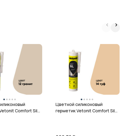
Ц
г
ц
силиконовый
Цветной силиконовый
etonit Comfort Sil,
герметик Vetonit Comfort Sil,
 280 мл
14 туф, 280 мл