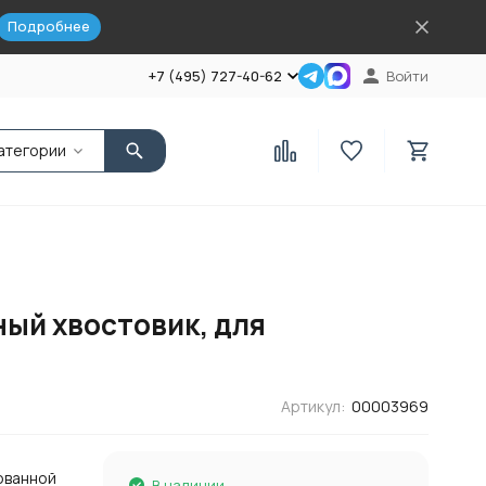
Подробнее
+7 (495) 727-40-62
Войти
атегории
ный хвостовик, для
Артикул:
00003969
ованной
В наличии