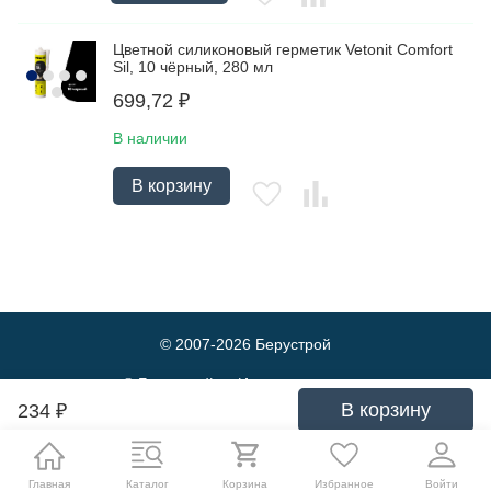
Цветной силиконовый герметик Vetonit Comfort
Sil, 10 чёрный, 280 мл
699,72
₽
В наличии
В корзину
© 2007-2026
Берустрой
© Берустрой — Интернет-магазин
оптовой и розничной продажи
В корзину
234
₽
строительных материалов. Выгодные
цены и быстрая доставка.
Политика обработки персональных данных
Главная
Каталог
Корзина
Избранное
Войти