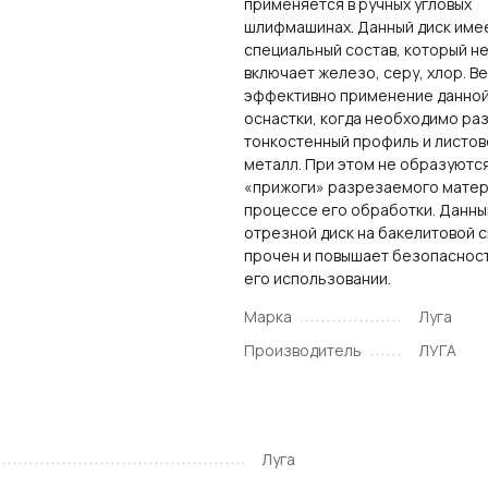
применяется в ручных угловых
шлифмашинах. Данный диск име
специальный состав, который н
включает железо, серу, хлор. В
эффективно применение данно
оснастки, когда необходимо ра
тонкостенный профиль и листов
металл. При этом не образуютс
«прижоги» разрезаемого матер
процессе его обработки. Данны
отрезной диск на бакелитовой 
прочен и повышает безопаснос
его использовании.
Марка
Луга
Производитель
ЛУГА
Луга