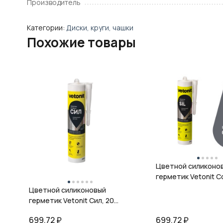
Производитель
Категории:
Диски, круги, чашки
Похожие товары
Цветной силиконо
герметик Vetonit Co
08 антрацит, 280 м
Цветной силиконовый
герметик Vetonit Сил, 20
кварц, 280 мл
699,72
₽
699,72
₽