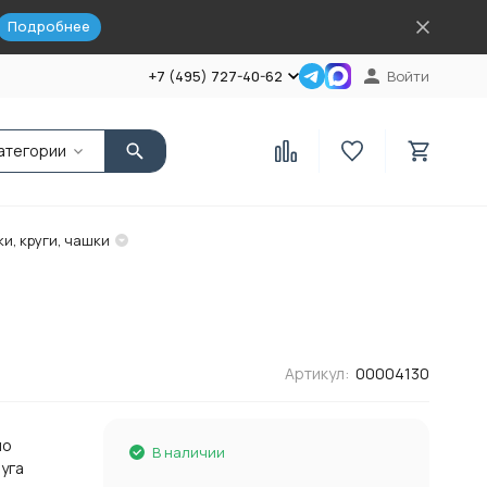
Подробнее
+7 (495) 727-40-62
Войти
атегории
и, круги, чашки
Артикул:
00004130
по
В наличии
уга