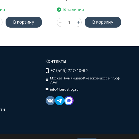
чии
В наличии
В корзину
В корзину
Контакты
+7 (495) 727-40-62
Москва, Румянцево Киевское шоссе, 1г, оф.
734г
info@berustroy.ru
сти