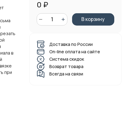
0
₽
ет
е
В корзину
есьма
й
зрезать
ой
Доставка по России
я
On-line оплата на сайте
иала в
Система скидок
й
связке
Возврат товара
ть при
Всегда на связи