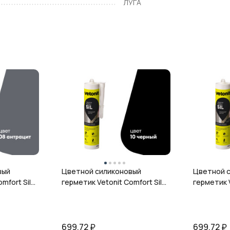
ЛУГА
вый
Цветной силиконовый
Цветной 
mfort Sil,
герметик Vetonit Comfort Sil,
герметик V
л
10 чёрный, 280 мл
12 гранит,
699,72
₽
699,72
₽