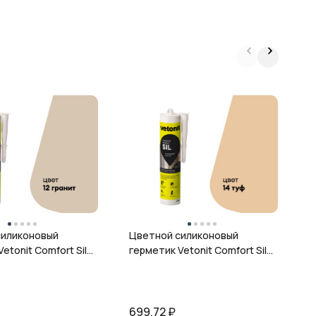
Ц
г
ц
силиконовый
Цветной силиконовый
etonit Comfort Sil,
герметик Vetonit Comfort Sil,
 280 мл
14 туф, 280 мл
699,72
₽
6