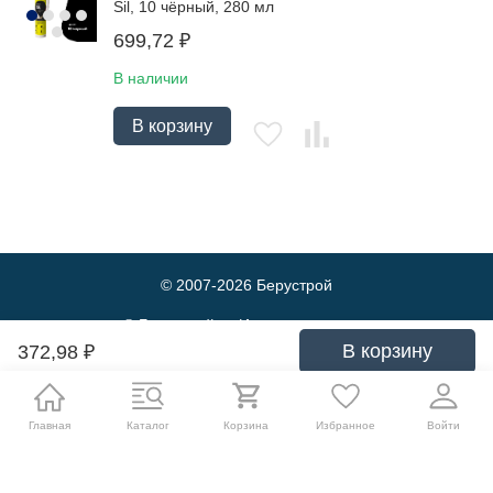
Sil, 10 чёрный, 280 мл
699,72
₽
В наличии
В корзину
© 2007-2026
Берустрой
© Берустрой — Интернет-магазин
оптовой и розничной продажи
В корзину
372,98
₽
строительных материалов. Выгодные
цены и быстрая доставка.
Политика обработки персональных данных
Главная
Каталог
Корзина
Избранное
Войти