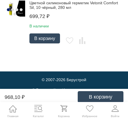
Цветной силиконовый герметик Vetonit Comfort
Sil, 10 чёрный, 280 мл
699,72
₽
В наличии
В корзину
© 2007-2026
Берустрой
© Берустрой — Интернет-магазин
оптовой и розничной продажи
В корзину
968,10
₽
строительных материалов. Выгодные
цены и быстрая доставка.
Политика обработки персональных данных
Главная
Каталог
Корзина
Избранное
Войти