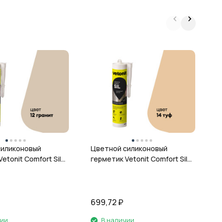
Ц
г
ц
силиконовый
Цветной силиконовый
etonit Comfort Sil,
герметик Vetonit Comfort Sil,
 280 мл
14 туф, 280 мл
699,72
₽
6
чии
В наличии