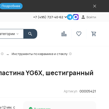
Подробнее
+7 (495) 727-40-62
Войти
атегории
Инструменты по керамике и стеклу
 пластина YG6X, шестигранный
Артикул:
00005421
 12 мм, с
В наличии