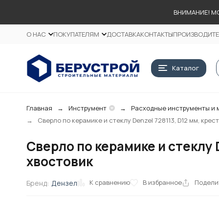
ВНИМАНИЕ! М
О НАС
ПОКУПАТЕЛЯМ
ДОСТАВКА
КОНТАКТЫ
ПРОИЗВОДИТ
Каталог
Главная
Инструмент
Расходные инструменты и 
Сверло по керамике и стеклу Denzel 728113, D12 мм, кре
Сверло по керамике и стеклу 
хвостовик
К сравнению
В избранное
Подели
Бренд:
Дензел