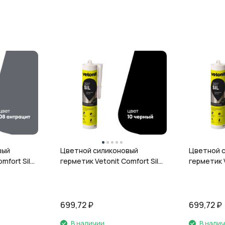
вый
Цветной силиконовый
Цветной 
mfort Sil,
герметик Vetonit Comfort Sil,
герметик V
л
10 чёрный, 280 мл
12 гранит,
699,72
₽
699,72
₽
В наличии
В нали