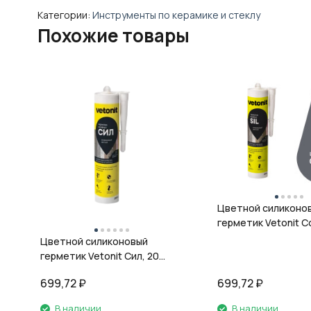
Категории:
Инструменты по керамике и стеклу
Похожие товары
Цветной силиконо
герметик Vetonit Co
08 антрацит, 280 м
Цветной силиконовый
герметик Vetonit Сил, 20
кварц, 280 мл
699,72
₽
699,72
₽
В наличии
В наличии