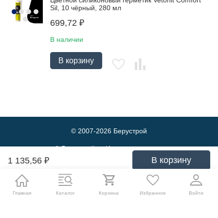
Цветной силиконовый герметик Vetonit Comfort
Sil, 10 чёрный, 280 мл
699,72
₽
В наличии
В корзину
© 2007-2026
Берустрой
© Берустрой — Интернет-магазин
оптовой и розничной продажи
В корзину
1 135,56
₽
строительных материалов. Выгодные
цены и быстрая доставка.
Политика обработки персональных данных
Главная
Каталог
Корзина
Избранное
Войти