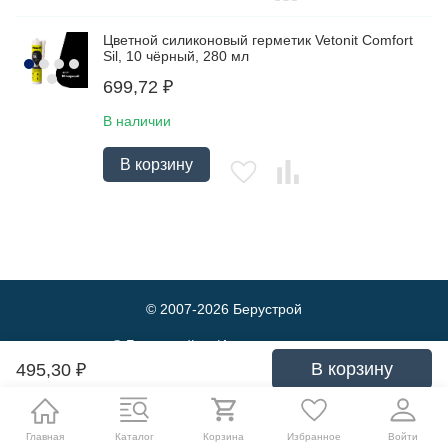
Цветной силиконовый герметик Vetonit Comfort
Sil, 10 чёрный, 280 мл
699,72
₽
В наличии
В корзину
© 2007-2026
Берустрой
© Берустрой — Интернет-магазин
оптовой и розничной продажи
В корзину
495,30
₽
строительных материалов. Выгодные
цены и быстрая доставка.
Политика обработки персональных данных
Главная
Каталог
Корзина
Избранное
Войти