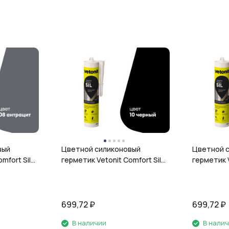
вый
Цветной силиконовый
Цветной 
mfort Sil,
герметик Vetonit Comfort Sil,
герметик V
л
10 чёрный, 280 мл
12 гранит,
699,72
₽
699,72
₽
В наличии
В нали