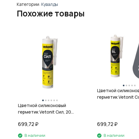
Категории:
Кувалды
Похожие товары
Цветной силиконо
герметик Vetonit Co
08 антрацит, 280 м
Цветной силиконовый
герметик Vetonit Сил, 20
кварц, 280 мл
699,72
₽
699,72
₽
В наличии
В наличии