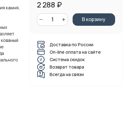
2 288
₽
ия камня,
В корзину
ных
зволяет
 кованый
Доставка по России
не
On-line оплата на сайте
да
Система скидок
нального
Возврат товара
Всегда на связи