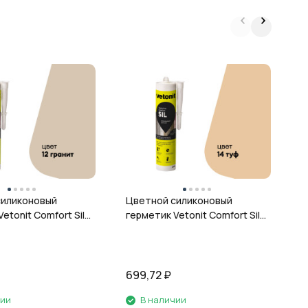
Ц
г
ц
силиконовый
Цветной силиконовый
etonit Comfort Sil,
герметик Vetonit Comfort Sil,
 280 мл
14 туф, 280 мл
699,72
₽
6
чии
В наличии