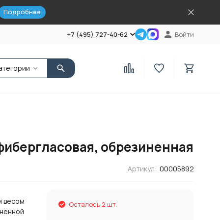
Подробнее
+7 (495) 727-40-62
Войти
атегории
, фибергласовая, обрезиненная
Артикул:
00005892
м весом
Осталось 2 шт.
иненной