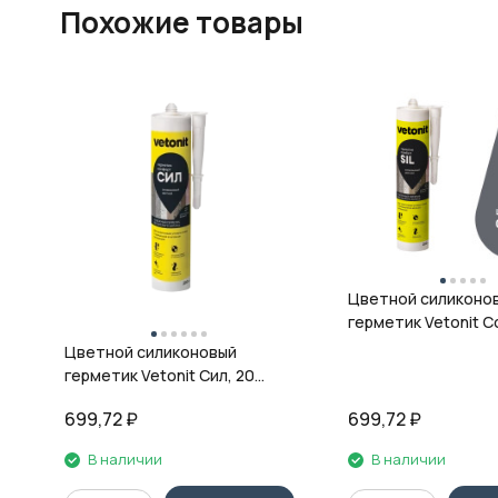
Похожие товары
Цветной силиконо
герметик Vetonit Co
08 антрацит, 280 м
Цветной силиконовый
герметик Vetonit Сил, 20
кварц, 280 мл
699,72
₽
699,72
₽
В наличии
В наличии