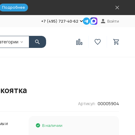
Подробнее
+7 (495) 727-40-62
Войти
атегории
укоятка
Артикул:
00005904
мы и
В наличии