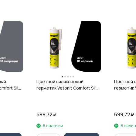
вый
Цветной силиконовый
Цветной 
mfort Sil,
герметик Vetonit Comfort Sil,
герметик V
л
10 чёрный, 280 мл
12 гранит,
699,72
₽
699,72
₽
В наличии
В нали