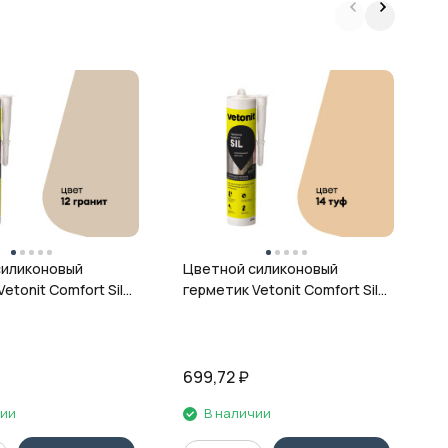
Ц
г
ц
силиконовый
Цветной силиконовый
etonit Comfort Sil,
герметик Vetonit Comfort Sil,
 280 мл
14 туф, 280 мл
699,72
₽
6
чии
В наличии