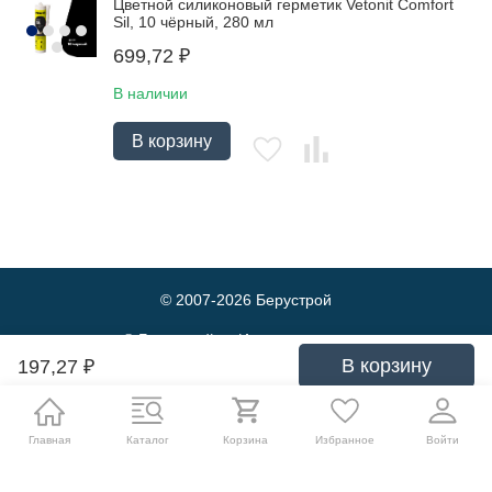
Цветной силиконовый герметик Vetonit Comfort
Sil, 10 чёрный, 280 мл
699,72
₽
В наличии
В корзину
© 2007-2026
Берустрой
© Берустрой — Интернет-магазин
оптовой и розничной продажи
В корзину
197,27
₽
строительных материалов. Выгодные
цены и быстрая доставка.
Политика обработки персональных данных
Главная
Каталог
Корзина
Избранное
Войти