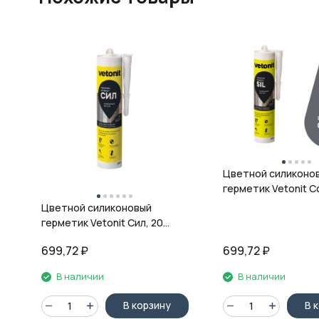
Цветной силиконо
герметик Vetonit Co
08 антрацит, 280 м
Цветной силиконовый
герметик Vetonit Сил, 20
кварц, 280 мл
699,72
₽
699,72
₽
В наличии
В наличии
В корзину
В 