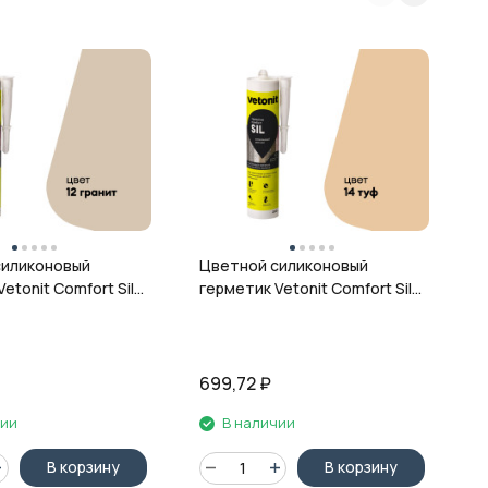
Ц
г
ц
силиконовый
Цветной силиконовый
etonit Comfort Sil,
герметик Vetonit Comfort Sil,
 280 мл
14 туф, 280 мл
699,72
₽
6
чии
В наличии
В корзину
В корзину