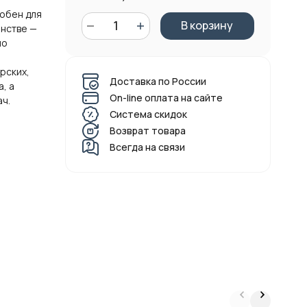
добен для
В корзину
нстве —
но
рских,
Доставка по России
, а
On-line оплата на сайте
ач.
Система скидок
Возврат товара
Всегда на связи