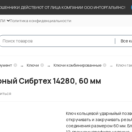
ОШЕННИКИ ДЕЙСТВУЮТ ОТ ЛИЦА КОМПАНИИ ООО ИНТОРГАЛЬЯНС!
ЕЛИ
Политика конфиденциальности
Все к
румент
Ключи
Ключи комбинированные
Ключ га
ный Сибртех 14280, 60 мм
иться
Ключ кольцевой ударныйый поз
откручивать и закручивать рез
соединения размером 60 мм. Б
12-гранному профилю надежно