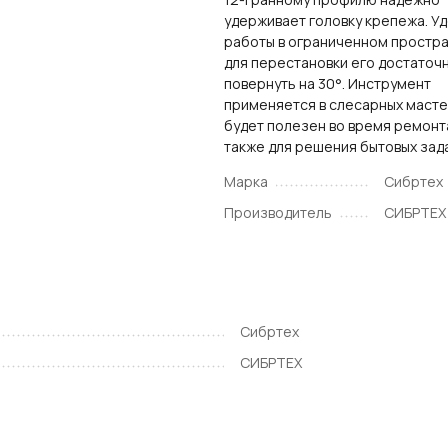
удерживает головку крепежа. У
работы в ограниченном простра
для перестановки его достаточ
повернуть на 30°. Инструмент
применяется в слесарных масте
будет полезен во время ремонта
также для решения бытовых зад
Марка
Сибртех
Производитель
СИБРТЕХ
Сибртех
СИБРТЕХ