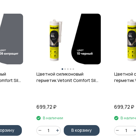
вый
Цветной силиконовый
Цветной 
mfort Sil,
герметик Vetonit Comfort Sil,
герметик V
л
10 чёрный, 280 мл
12 гранит,
699,72
₽
699,72
₽
В наличии
В нали
корзину
В корзину