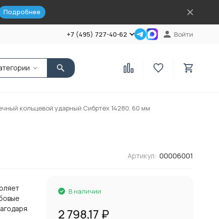
Подробнее
+7 (495) 727-40-62
Войти
атегории
ечный кольцевой ударный Сибртех 14280, 60 мм
Артикул:
00006001
воляет
В наличии
ьбовые
лагодаря
2 798,17
₽