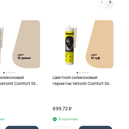
Ц
г
ц
силиконовый
Цветной силиконовый
etonit Comfort Sil,
герметик Vetonit Comfort Sil,
 280 мл
14 туф, 280 мл
699,72
₽
6
чии
В наличии