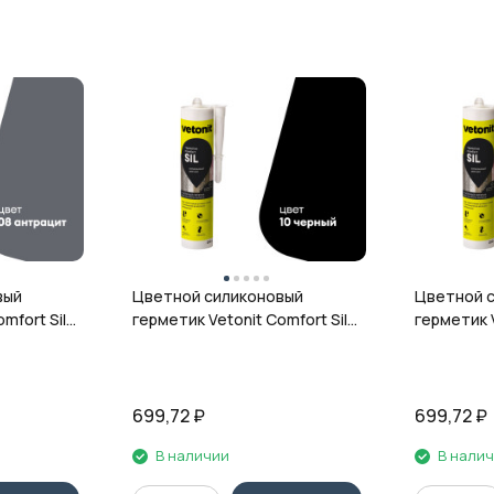
вый
Цветной силиконовый
Цветной 
mfort Sil,
герметик Vetonit Comfort Sil,
герметик V
л
10 чёрный, 280 мл
12 гранит,
699,72
₽
699,72
₽
В наличии
В нали