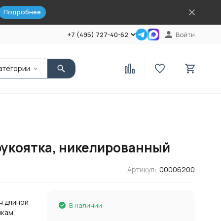
Подробнее
+7 (495) 727-40-62
Войти
атегории
 рукоятка, никелированный
Артикул:
00006200
ч длиной
В наличии
икам,