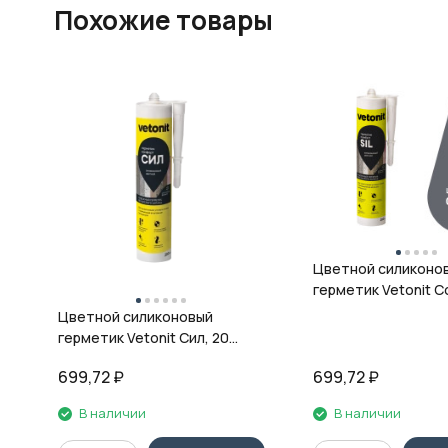
Похожие товары
Цветной силиконо
герметик Vetonit Co
08 антрацит, 280 м
Цветной силиконовый
герметик Vetonit Сил, 20
кварц, 280 мл
699,72
₽
699,72
₽
В наличии
В наличии