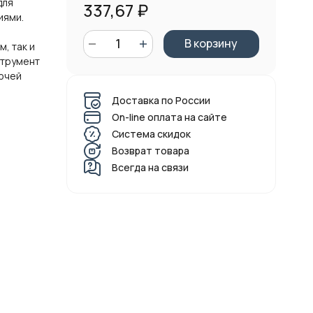
для
337,67
₽
иями.
В корзину
, так и
струмент
лючей
Доставка по России
On-line оплата на сайте
Система скидок
Возврат товара
Всегда на связи