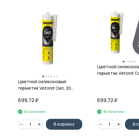
Цветной силиконо
герметик Vetonit Co
08 антрацит, 280 м
Цветной силиконовый
герметик Vetonit Сил, 20
кварц, 280 мл
699,72
₽
699,72
₽
В наличии
В наличии
В корзину
В 