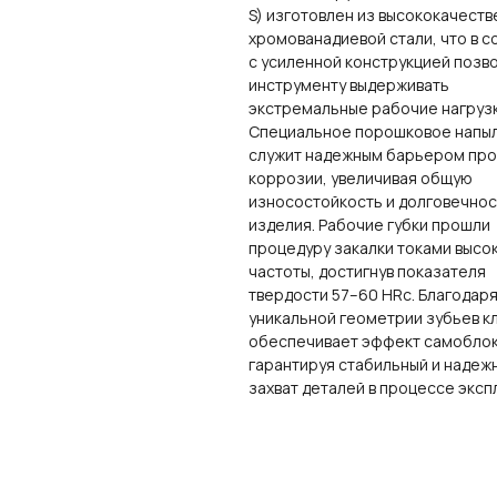
S) изготовлен из высококачест
хромованадиевой стали, что в с
с усиленной конструкцией позв
инструменту выдерживать
экстремальные рабочие нагрузк
Специальное порошковое напы
служит надежным барьером про
коррозии, увеличивая общую
износостойкость и долговечнос
изделия. Рабочие губки прошли
процедуру закалки токами высо
частоты, достигнув показателя
твердости 57–60 HRc. Благодар
уникальной геометрии зубьев к
обеспечивает эффект самоблок
гарантируя стабильный и надеж
захват деталей в процессе эксп