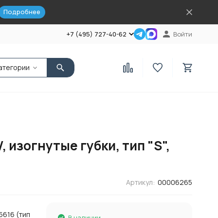
Подробнее
+7 (495) 727-40-62
Войти
атегории
изогнутые губки, тип "S",
Артикул:
00006265
5616 (тип
В наличии