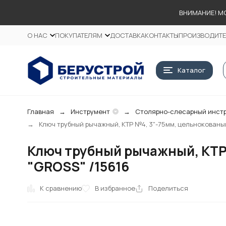
ВНИМАНИЕ! М
О НАС
ПОКУПАТЕЛЯМ
ДОСТАВКА
КОНТАКТЫ
ПРОИЗВОДИТ
Каталог
Главная
Инструмент
Столярно-слесарный инст
Ключ трубный рычажный, КТР №4, 3"-75мм, цельнокованый, 
Ключ трубный рычажный, КТР №
"GROSS" /15616
К сравнению
В избранное
Поделиться