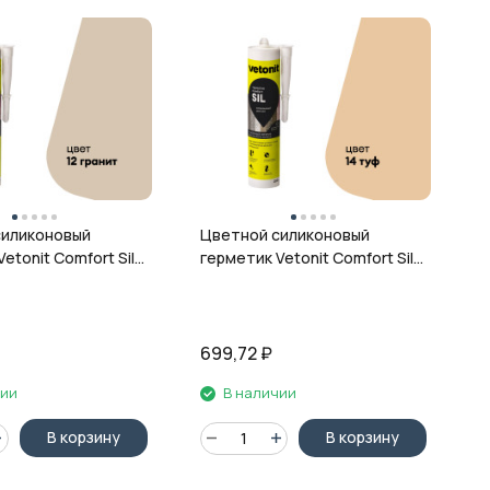
Ц
г
ц
силиконовый
Цветной силиконовый
etonit Comfort Sil,
герметик Vetonit Comfort Sil,
 280 мл
14 туф, 280 мл
699,72
₽
6
чии
В наличии
В корзину
В корзину