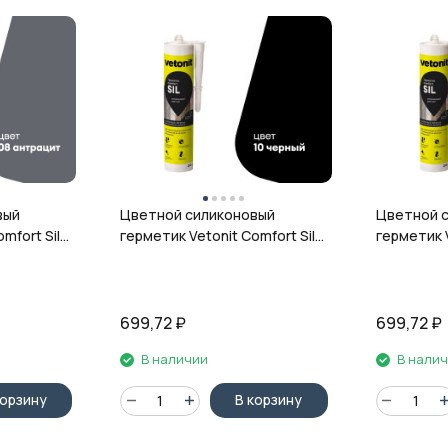
вый
Цветной силиконовый
Цветной 
mfort Sil,
герметик Vetonit Comfort Sil,
герметик V
л
10 чёрный, 280 мл
12 гранит,
699,72
₽
699,72
₽
В наличии
В нали
корзину
В корзину