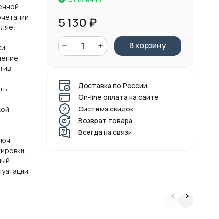
венной
очетании
5 130
₽
оляет
В корзину
и.
ление
тив
Доставка по России
ть
On-line оплата на сайте
Система скидок
кой
Возврат товара
я
Всегда на связи
люч
ировки,
ный
луатации.