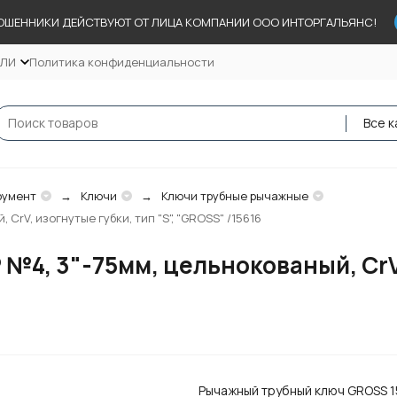
ОШЕННИКИ ДЕЙСТВУЮТ ОТ ЛИЦА КОМПАНИИ ООО ИНТОРГАЛЬЯНС!
ЕЛИ
Политика конфиденциальности
Все к
румент
Ключи
Ключи трубные рычажные
CrV, изогнутые губки, тип "S", "GROSS" /15616
4, 3"-75мм, цельнокованый, CrV, 
Рычажный трубный ключ GROSS 1