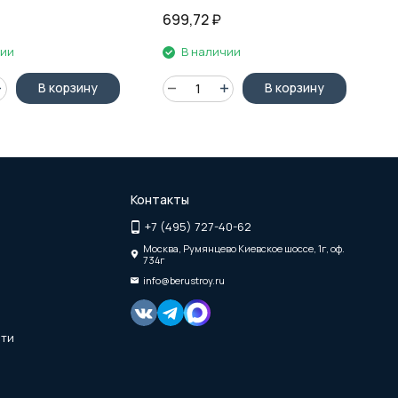
699,72
₽
6
чии
В наличии
В корзину
В корзину
Контакты
+7 (495) 727-40-62
Москва, Румянцево Киевское шоссе, 1г, оф.
734г
info@berustroy.ru
сти