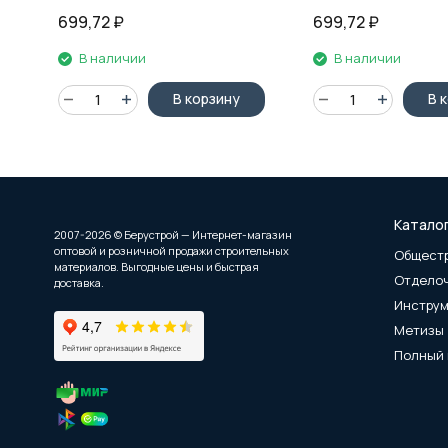
кварц, 280 мл
699,72
₽
699,72
₽
В наличии
В наличии
В корзину
В 
Катало
2007-2026 © Берустрой — Интернет-магазин
оптовой и розничной продажи строительных
Общест
материалов. Выгодные цены и быстрая
Отдело
доставка.
Инстру
Метизы
Полный 