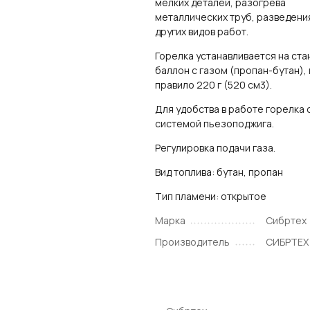
мелких деталей, разогрева
металлических труб, разведения
других видов работ.
Горелка устанавливается на ст
баллон с газом (пропан-бутан), 
правило 220 г (520 см3).
Для удобства в работе горелка
системой пьезоподжига.
Регулировка подачи газа.
Вид топлива: бутан, пропан
Тип пламени: открытое
Марка
Сибртех
Производитель
СИБРТЕХ