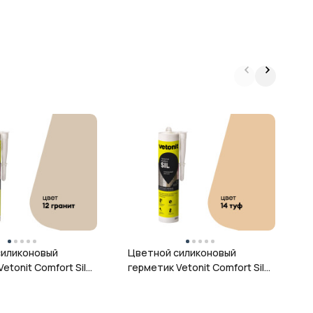
Ц
г
ц
силиконовый
Цветной силиконовый
etonit Comfort Sil,
герметик Vetonit Comfort Sil,
 280 мл
14 туф, 280 мл