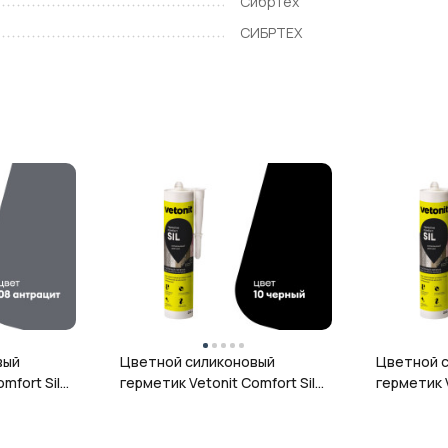
Сибртех
СИБРТЕХ
вый
Цветной силиконовый
Цветной 
mfort Sil,
герметик Vetonit Comfort Sil,
герметик V
л
10 чёрный, 280 мл
12 гранит,