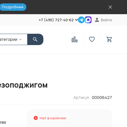
Подробнее
+7 (495) 727-40-62
Войти
атегории
ьезоподжигом
Артикул:
00006427
Нет в наличии
ева