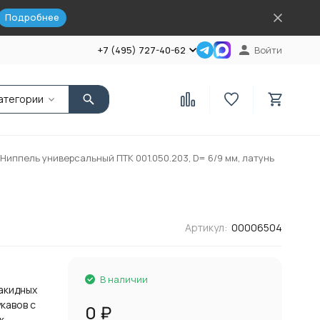
Подробнее
+7 (495) 727-40-62
Войти
атегории
Ниппель универсальный ПТК 001.050.203, D= 6/9 мм, латунь
Артикул:
00006504
В наличии
акидных
кавов с
0
₽
к