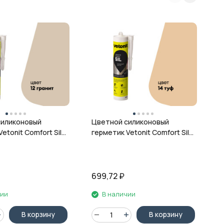
Ц
г
ц
силиконовый
Цветной силиконовый
etonit Comfort Sil,
герметик Vetonit Comfort Sil,
 280 мл
14 туф, 280 мл
699,72
₽
6
чии
В наличии
В корзину
В корзину