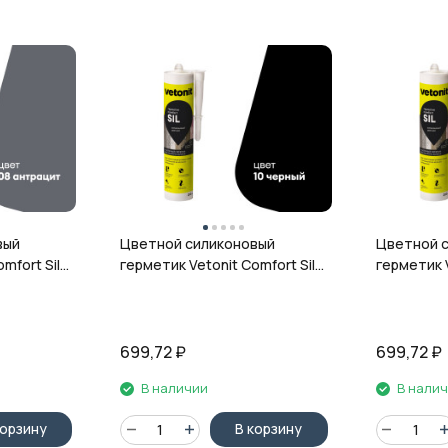
вый
Цветной силиконовый
Цветной 
mfort Sil,
герметик Vetonit Comfort Sil,
герметик V
л
10 чёрный, 280 мл
12 гранит,
699,72
₽
699,72
₽
В наличии
В нали
корзину
В корзину