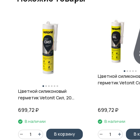
Цветной силиконо
герметик Vetonit Co
08 антрацит, 280 м
Цветной силиконовый
герметик Vetonit Сил, 20
кварц, 280 мл
699,72
₽
699,72
₽
В наличии
В наличии
В корзину
В 