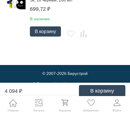
Sil, 10 чёрный, 280 мл
699,72
₽
В наличии
В корзину
© 2007-2026
Берустрой
© Берустрой — Интернет-магазин
оптовой и розничной продажи
В корзину
4 094
₽
строительных материалов. Выгодные
цены и быстрая доставка.
Политика обработки персональных данных
Главная
Каталог
Корзина
Избранное
Войти