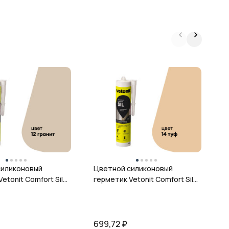
Ц
г
ц
силиконовый
Цветной силиконовый
etonit Comfort Sil,
герметик Vetonit Comfort Sil,
 280 мл
14 туф, 280 мл
699,72
₽
6