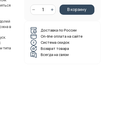
няться
В корзину
 долей
ожна в
Доставка по России
On-line оплата на сайте
уск.
Система скидок
к
м типа
Возврат товара
Всегда на связи
А