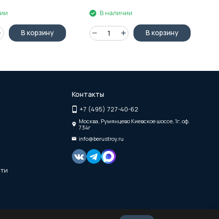
чии
В наличии
В корзину
В корзину
Контакты
+7 (495) 727-40-62
Москва, Румянцево Киевское шоссе, 1г, оф.
734г
info@berustroy.ru
сти