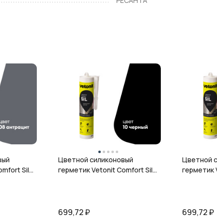
РЕСАНТА
вый
Цветной силиконовый
Цветной 
mfort Sil,
герметик Vetonit Comfort Sil,
герметик V
л
10 чёрный, 280 мл
12 гранит,
699,72
₽
699,72
₽