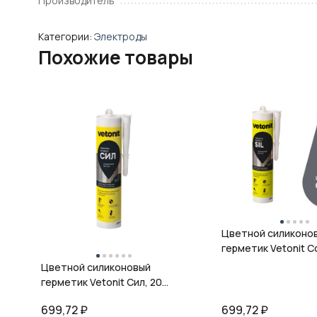
Производитель
Категории:
Электроды
Похожие товары
Цветной силиконо
герметик Vetonit Co
08 антрацит, 280 м
Цветной силиконовый
герметик Vetonit Сил, 20
кварц, 280 мл
699,72
₽
699,72
₽