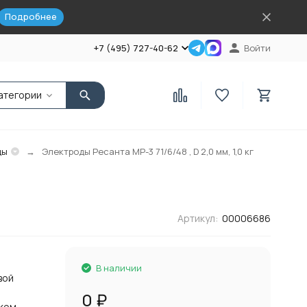
Подробнее
+7 (495) 727-40-62
Войти
атегории
ды
Электроды Ресанта МР-3 71/6/48 , D 2,0 мм, 1,0 кг
Артикул:
00006686
В наличии
вой
0
₽
ком.