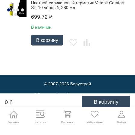
Цветной силиконовый герметик Vetonit Comfort
Sil, 10 чёрный, 280 мл
699,72
₽
В наличии
В корзину
© 2007-2026
Берустрой
© Берустрой — Интернет-магазин
оптовой и розничной продажи
В корзину
0
₽
строительных материалов. Выгодные
цены и быстрая доставка.
Политика обработки персональных данных
Главная
Каталог
Корзина
Избранное
Войти