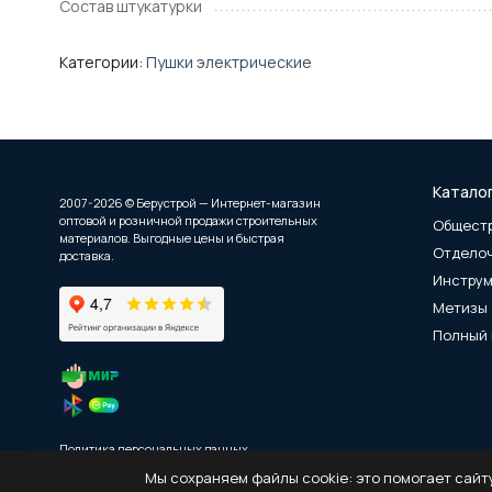
Состав штукатурки
Категории:
Пушки электрические
Катало
2007-2026 © Берустрой — Интернет-магазин
оптовой и розничной продажи строительных
Общест
материалов. Выгодные цены и быстрая
Отдело
доставка.
Инстру
Метизы
Полный 
Политика персональных данных
Мы сохраняем файлы cookie: это помогает сайту