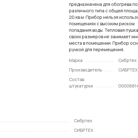
предназначена для обогрева п
различного типа с общей площа
20 кв.м. Прибор нельзя использ
помещениях с высоким риском
попадания воды. Тепловая пушка
своих размеров не занимает мн
места в помещении. Прибор ос
ручкой для перемещения.
Марка
Сибртех
Производитель
СИБРТЕХ
Состав
штукатурки
00006814
Сибртех
СИБРТЕХ