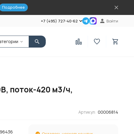
Подробнее
+7 (495) 727-40-62
Войти
атегории
В, поток-420 м3/ч,
Артикул:
00006814
 96436
Осталось несколько штук