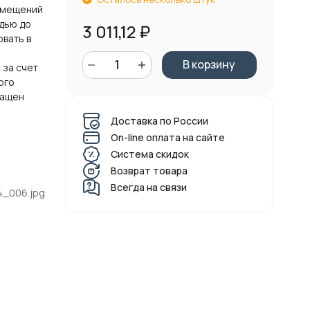
омещений
дью до
3 011,12
₽
овать в
В корзину
 за счет
ого
нащен
Доставка по России
On-line оплата на сайте
Система скидок
Возврат товара
Всегда на связи
_006.jpg