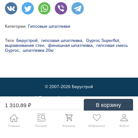
Категории:
Гипсовые шпатлевки
Теги:
Берустрой,
гипсовая шпатлевка,
Gyproc Superflot,
выравнивание стен,
финишная шпатлевка,
гипсовая смесь
Gyproc,
шпатлевка 20кг
© 2007-2026
Берустрой
© Берустрой — Интернет-магазин
оптовой и розничной продажи
В корзину
1 310,89
₽
строительных материалов. Выгодные
цены и быстрая доставка.
Политика обработки персональных данных
Главная
Каталог
Корзина
Избранное
Войти