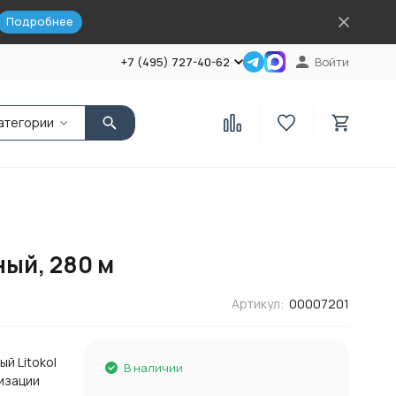
Подробнее
+7 (495) 727-40-62
Войти
атегории
ный, 280 м
Артикул:
00007201
й Litokol
В наличии
тизации