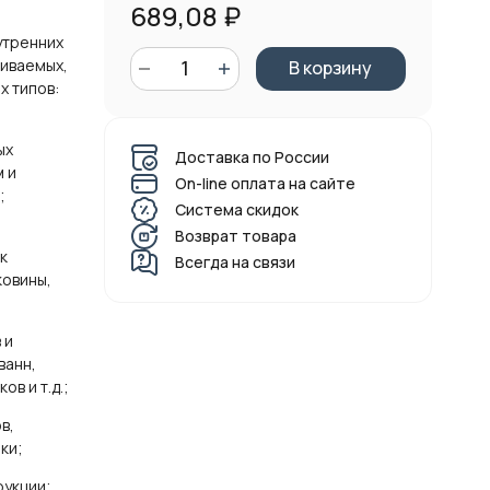
689,08
₽
утренних
ливаемых,
В корзину
х типов:
ых
Доставка по России
м и
On-line оплата на сайте
;
Система скидок
Возврат товара
к
Всегда на связи
ковины,
 и
ванн,
в и т.д.;
в,
ки;
рукции;