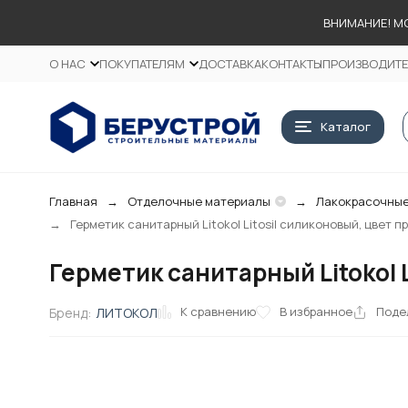
ВНИМАНИЕ! М
О НАС
ПОКУПАТЕЛЯМ
ДОСТАВКА
КОНТАКТЫ
ПРОИЗВОДИТ
Каталог
Главная
Отделочные материалы
Лакокрасочные
Герметик санитарный Litokol Litosil силиконовый, цвет п
Герметик санитарный Litokol 
К сравнению
В избранное
Поде
Бренд:
ЛИТОКОЛ