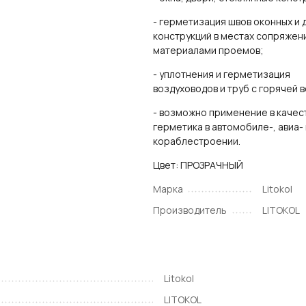
- герметизация швов оконных и 
конструкций в местах сопряжен
материалами проемов;
- уплотнения и герметизация
воздуховодов и труб с горячей 
- возможно применение в качес
герметика в автомобиле-, авиа- 
кораблестроении.
Цвет: ПРОЗРАЧНЫЙ
Марка
Litokol
Производитель
LITOKOL
Litokol
LITOKOL