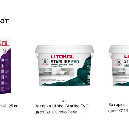
ают
Затирка Li
лый, 25 кг
Затирка Litokol Starlike EVO,
цвет C.113
цвет S.110 Grigio Perla,
эпоксидная
эпоксидная, 1 кг