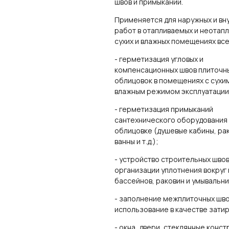
швов и примыканий.
Применяется для наружных и вн
работ в отапливаемых и неотап
сухих и влажных помещениях все
- герметизация угловых и
компенсационных швов плиточн
облицовок в помещениях с сухи
влажным режимом эксплуатации
- герметизация примыканий
сантехнического оборудования 
облицовке (душевые кабины, ра
ванны и т.д.);
- устройство строительных швов
организации уплотнения вокруг 
бассейнов, раковин и умывальнико
- заполнение межплиточных шво
использование в качестве затир
- окна, двери, стеклянные конст