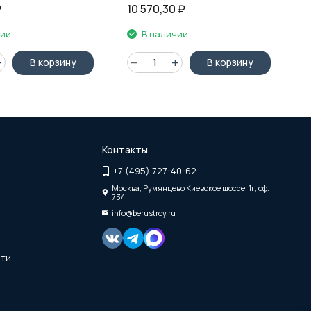
₽
10 570,30
₽
чии
В наличии
В корзину
В корзину
Контакты
+7 (495) 727-40-62
Москва, Румянцево Киевское шоссе, 1г, оф.
734г
info@berustroy.ru
сти