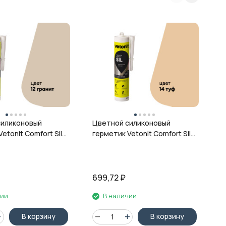
Ц
г
ц
силиконовый
Цветной силиконовый
etonit Comfort Sil,
герметик Vetonit Comfort Sil,
 280 мл
14 туф, 280 мл
699,72
₽
6
чии
В наличии
В корзину
В корзину