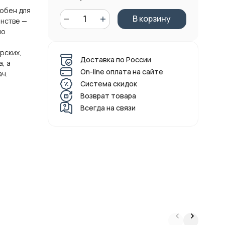
добен для
В корзину
нстве —
но
рских,
Доставка по России
, а
On-line оплата на сайте
ач.
Система скидок
Возврат товара
Всегда на связи