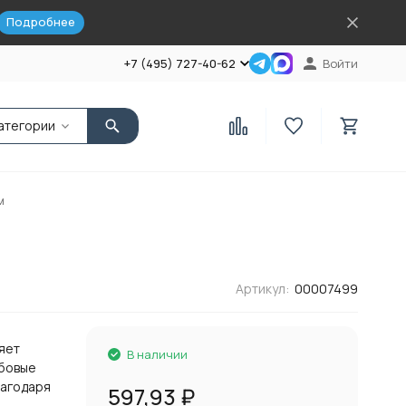
Подробнее
+7 (495) 727-40-62
Войти
атегории
м
Артикул:
00007499
яет
В наличии
ьбовые
лагодаря
597,93
₽