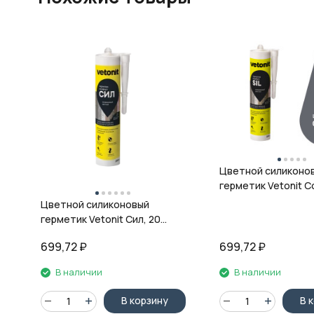
Цветной силиконо
герметик Vetonit Co
08 антрацит, 280 м
Цветной силиконовый
герметик Vetonit Сил, 20
кварц, 280 мл
699,72
₽
699,72
₽
В наличии
В наличии
В корзину
В 