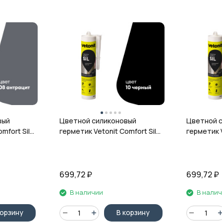
вый
Цветной силиконовый
Цветной 
mfort Sil,
герметик Vetonit Comfort Sil,
герметик V
л
10 чёрный, 280 мл
12 гранит,
699,72
₽
699,72
₽
В наличии
В нали
корзину
В корзину