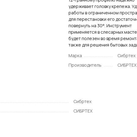
удерживает головку крепежа. У
работы в ограниченном простра
для перестановки его достаточ
повернуть на 30°. Инструмент
применяется в слесарных масте
будет полезен во время ремонта
также для решения бытовых зад
Марка
Сибртех
Производитель
СИБРТЕХ
Сибртех
СИБРТЕХ