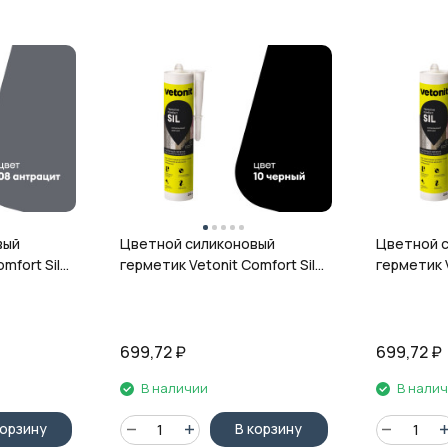
вый
Цветной силиконовый
Цветной 
mfort Sil,
герметик Vetonit Comfort Sil,
герметик V
л
10 чёрный, 280 мл
12 гранит,
699,72
₽
699,72
₽
В наличии
В нали
корзину
В корзину