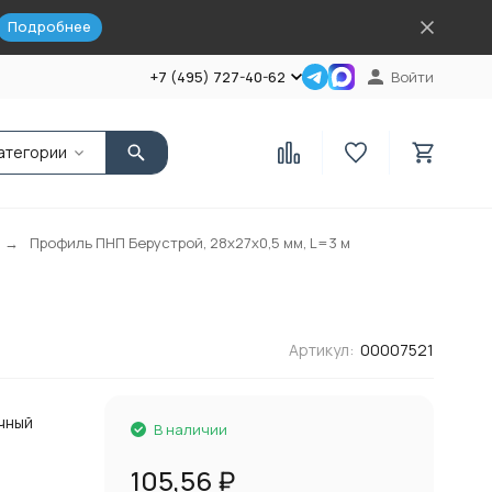
Подробнее
+7 (495) 727-40-62
Войти
атегории
Профиль ПНП Берустрой, 28х27х0,5 мм, L=3 м
Артикул:
00007521
чный
В наличии
105,56
₽