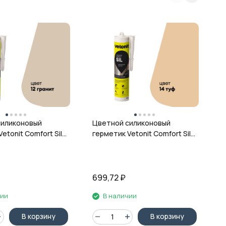
Ц
г
ц
силиконовый
Цветной силиконовый
etonit Comfort Sil,
герметик Vetonit Comfort Sil,
 280 мл
14 туф, 280 мл
699,72
₽
6
чии
В наличии
В корзину
В корзину