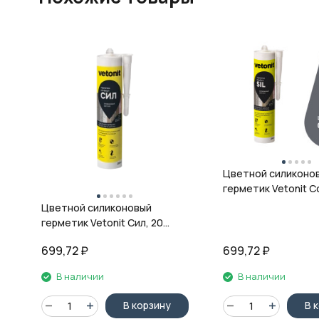
Цветной силиконо
герметик Vetonit Co
08 антрацит, 280 м
Цветной силиконовый
герметик Vetonit Сил, 20
кварц, 280 мл
699,72
₽
699,72
₽
В наличии
В наличии
В корзину
В 