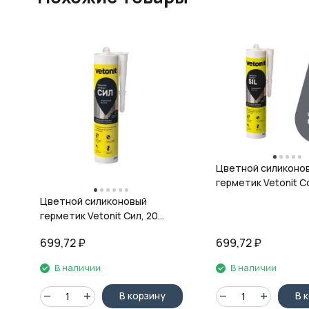
Цветной силиконо
герметик Vetonit Co
08 антрацит, 280 м
Цветной силиконовый
герметик Vetonit Сил, 20
кварц, 280 мл
699,72
₽
699,72
₽
В наличии
В наличии
В корзину
В 