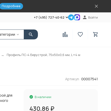
Подробнее
+7 (495) 727-40-62
Войти
атегории
Профиль ПС-4 Берустрой, 75х50х0,6 мм, L=4 м
Артикул:
00007541
рой для
В наличии
чного
430,86
₽