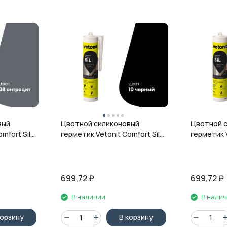
вый
Цветной силиконовый
Цветной 
mfort Sil,
герметик Vetonit Comfort Sil,
герметик V
л
10 чёрный, 280 мл
12 гранит,
699,72
₽
699,72
₽
В наличии
В нали
корзину
В корзину