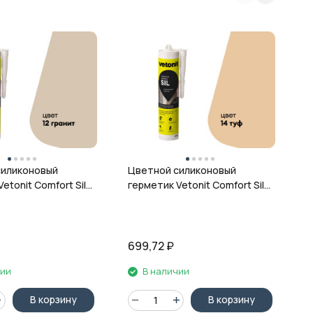
Ц
г
ц
силиконовый
Цветной силиконовый
etonit Comfort Sil,
герметик Vetonit Comfort Sil,
 280 мл
14 туф, 280 мл
699,72
₽
6
чии
В наличии
В корзину
В корзину