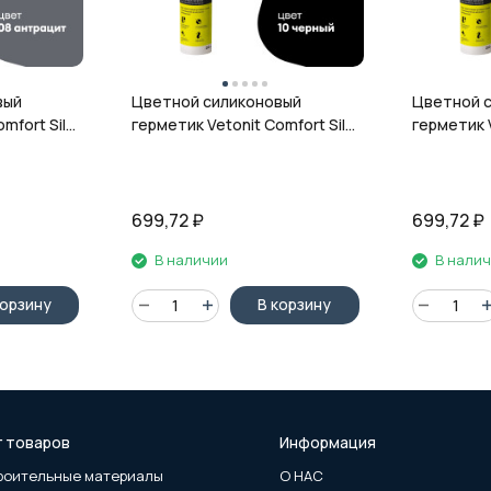
вый
Цветной силиконовый
Цветной 
mfort Sil,
герметик Vetonit Comfort Sil,
герметик V
л
10 чёрный, 280 мл
12 гранит,
699,72
₽
699,72
₽
В наличии
В нали
корзину
В корзину
г товаров
Информация
роительные материалы
О НАС