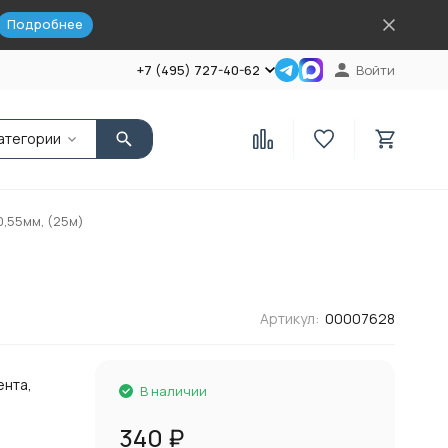
Подробнее
+7 (495) 727-40-62
Войти
атегории
,55мм, (25м)
Артикул:
00007628
нта,
В наличии
340
₽