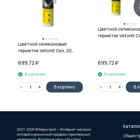
Цветной силиконо
герметик Vetonit Co
08 антрацит, 280 м
Цветной силиконовый
герметик Vetonit Сил, 20
кварц, 280 мл
699,72
₽
699,72
₽
В наличии
В наличии
В корзину
В 
Катало
2007-2026 © Берустрой — Интернет-магазин
оптовой и розничной продажи строительных
Общест
материалов. Выгодные цены и быстрая