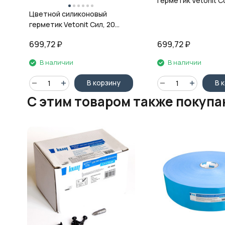
герметик Vetonit Co
08 антрацит, 280 м
Цветной силиконовый
герметик Vetonit Сил, 20
кварц, 280 мл
699,72
₽
699,72
₽
В наличии
В наличии
В корзину
В 
C этим товаром также покуп