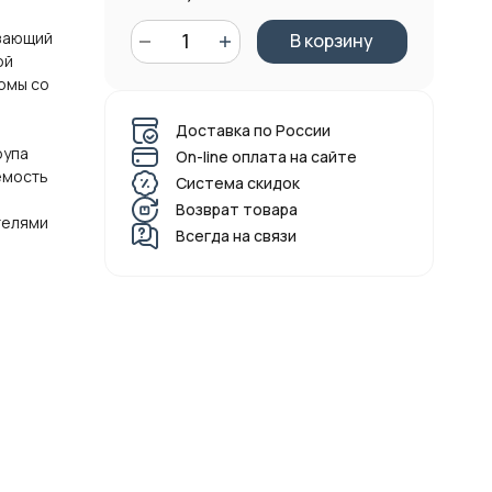
зающий
В корзину
ой
рмы со
Доставка по России
рупа
On-line оплата на сайте
емость
Система скидок
Возврат товара
телями
Всегда на связи