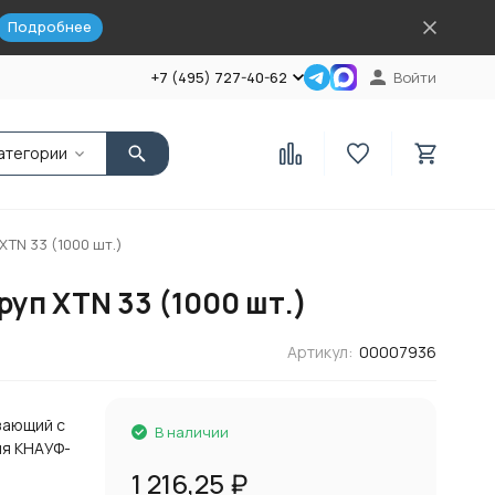
Подробнее
+7 (495) 727-40-62
Войти
атегории
TN 33 (1000 шт.)
уп XTN 33 (1000 шт.)
Артикул:
00007936
зающий с
В наличии
ия КНАУФ-
1 216,25
₽