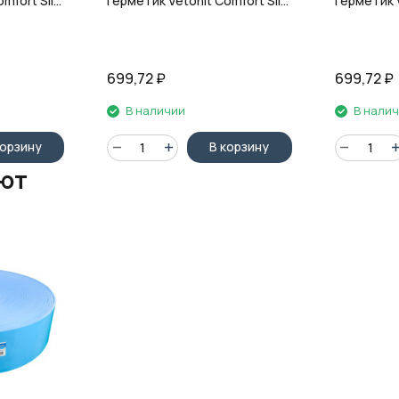
mfort Sil,
герметик Vetonit Comfort Sil,
герметик V
л
10 чёрный, 280 мл
12 гранит,
699,72
₽
699,72
₽
В наличии
В нали
корзину
В корзину
ают