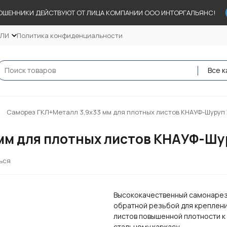
ОШЕННИКИ ДЕЙСТВУЮТ ОТ ЛИЦА КОМПАНИИ ООО ИНТОРГАЛЬЯНС!
ЕЛИ
Политика конфиденциальности
Все к
Саморез ГКЛ+Металл 3,9х33 мм для плотных листов КНАУФ-Шуруп X
м для плотных листов КНАУФ-Шур
ься
Высококачественный самонаре
обратной резьбой для креплен
листов повышенной плотности к
стальному каркасу.