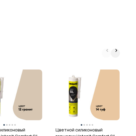
Ц
г
ц
силиконовый
Цветной силиконовый