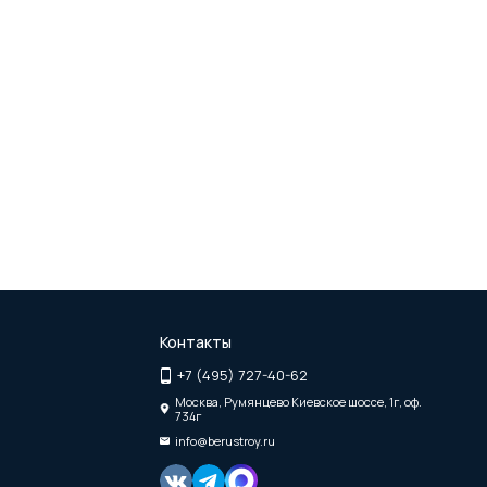
Контакты
+7 (495) 727-40-62
Москва, Румянцево Киевское шоссе, 1г, оф.
734г
info@berustroy.ru