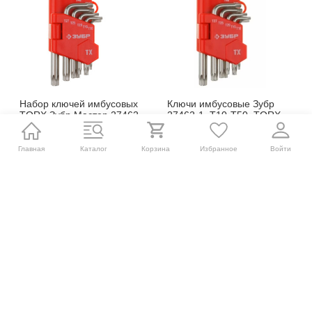
Набор ключей имбусовых
Ключи имбусовые Зубр
TORX Зубр Мастер 27462-
27462-1, Т10-Т50, TORX,
1_z02, Т10-Т50, CrV, 9 шт.,
CrV, 9 шт.,
сатинированные, короткие
сатинированные, короткие
Главная
Каталог
Корзина
Избранное
Войти
680
₽
548,35
₽
В наличии
В наличии
В корзину
В корзину