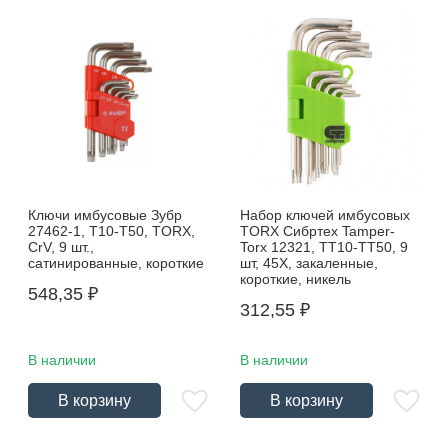
Ключи имбусовые Зубр
Набор ключей имбусовых
27462-1, Т10-Т50, TORX,
TORX Сибртех Tamper-
CrV, 9 шт.,
Torx 12321, ТТ10-ТТ50, 9
сатинированные, короткие
шт, 45Х, закаленные,
короткие, никель
548,35
₽
312,55
₽
В наличии
В наличии
В корзину
В корзину